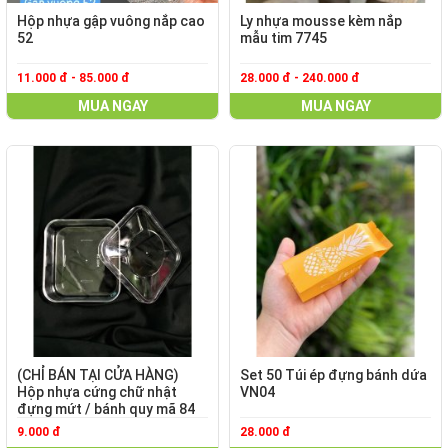
Hộp nhựa gập vuông nắp cao
Ly nhựa mousse kèm nắp
52
mẫu tim 7745
11.000 đ - 85.000 đ
28.000 đ - 240.000 đ
MUA NGAY
MUA NGAY
(CHỈ BÁN TẠI CỬA HÀNG)
Set 50 Túi ép đựng bánh dứa
Hộp nhựa cứng chữ nhật
VN04
đựng mứt / bánh quy mã 84
9.000 đ
28.000 đ