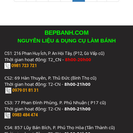
BEPBANH.COM
NGUYÊN LIỆU & DỤNG CỤ LÀM BÁNH
CS1: 216 Phan Huy Ích, P. An Hội Tây, (P12, Gò Vấp cũ)
Thời gian hoạt động: T2_CN -
8h00-20h00
0981 723 721
CS2: 69 Hàn Thuyên, P. Thủ Đức (
)
Bình Thọ cũ
Thời gian hoạt động: T2-CN -
8h00-21h00
0979 01 81 31
CS3: 77 Phan Đình Phùng, P. Phú Nhuận ( P17 cũ)
Thời gian hoạt động: T2-CN -
8h00-21h00
0983 484 474
CS4: 857 Lũy Bán Bích, P. Phú Thọ Hòa (Tân Thành cũ)