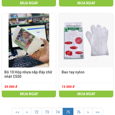
MUA NGAY
MUA NGAY
Bộ 10 Hộp nhựa nắp đậy chữ
Bao tay nylon
nhật C550
29.000 đ
15.000 đ
MUA NGAY
MUA NGAY
<<
<
72
73
74
75
76
>
>>