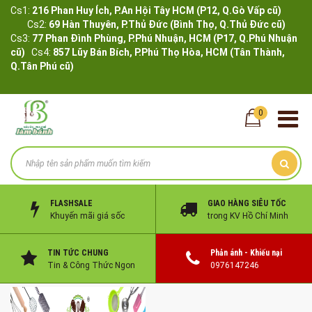
Cs1:
216 Phan Huy Ích, P.An Hội Tây HCM (P12, Q.Gò Vấp cũ)
Cs2:
69 Hàn Thuyên, P.Thủ Đức (Bình Thọ, Q.Thủ Đức cũ)
Cs3:
77 Phan Đình Phùng, P.Phú Nhuận, HCM (P17, Q.Phú Nhuận
cũ)
Cs4:
857 Lũy Bán Bích, P.Phú Thọ Hòa, HCM (Tân Thành,
Q.Tân Phú cũ)
0
FLASHSALE
GIAO HÀNG SIÊU TỐC
Khuyến mãi giá sốc
trong KV Hồ Chí Minh
TIN TỨC CHUNG
Phản ánh - Khiếu nại
Tin & Công Thức Ngon
0976147246