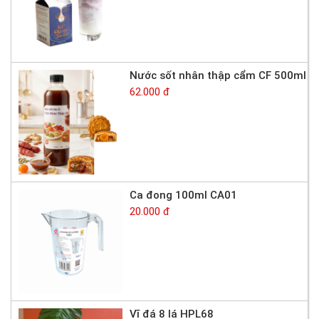
Nước sốt nhân thập cẩm CF 500ml
62.000 đ
Ca đong 100ml CA01
20.000 đ
Vĩ đá 8 lá HPL68