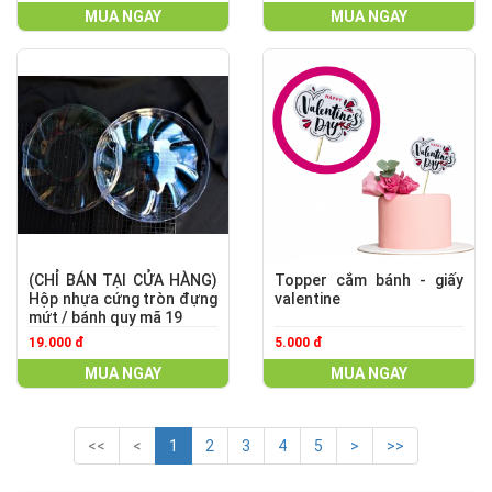
MUA NGAY
MUA NGAY
(CHỈ BÁN TẠI CỬA HÀNG)
Topper cắm bánh - giấy
Hộp nhựa cứng tròn đựng
valentine
mứt / bánh quy mã 19
19.000 đ
5.000 đ
MUA NGAY
MUA NGAY
<<
<
1
2
3
4
5
>
>>