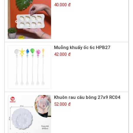
40.000 đ
Muỗng khuấy ốc 6c HPB27
42.000 đ
Khuôn rau câu bông 27x9 RC04
52.000 đ