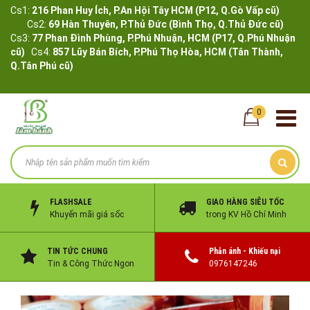
Cs1:
216 Phan Huy Ích, P.An Hội Tây HCM (P12, Q.Gò Vấp cũ)
Cs2:
69 Hàn Thuyên, P.Thủ Đức (Bình Thọ, Q.Thủ Đức cũ)
Cs3:
77 Phan Đình Phùng, P.Phú Nhuận, HCM (P17, Q.Phú Nhuận
cũ)
Cs4:
857 Lũy Bán Bích, P.Phú Thọ Hòa, HCM (Tân Thành,
Q.Tân Phú cũ)
0
FLASHSALE
GIAO HÀNG SIÊU TỐC
Khuyến mãi giá sốc
trong KV Hồ Chí Minh
TIN TỨC CHUNG
Phản ánh - Khiếu nại
Tin & Công Thức Ngon
0976147246