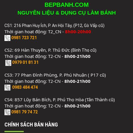
BEPBANH.COM
NGUYÊN LIỆU & DỤNG CỤ LÀM BÁNH
CS1: 216 Phan Huy Ích, P. An Hội Tây, (P12, Gò Vấp cũ)
Thời gian hoạt động: T2_CN -
8h00-20h00
0981 723 721
CS2: 69 Hàn Thuyên, P. Thủ Đức (
)
Bình Thọ cũ
Thời gian hoạt động: T2-CN -
8h00-21h00
0979 01 81 31
CS3: 77 Phan Đình Phùng, P. Phú Nhuận ( P17 cũ)
Thời gian hoạt động: T2-CN -
8h00-21h00
0983 484 474
CS4: 857 Lũy Bán Bích, P. Phú Thọ Hòa (Tân Thành cũ)
Thời gian hoạt động: T2-CN -
8h00-21h00
0981 79 74 72
CHÍNH SÁCH BÁN HÀNG