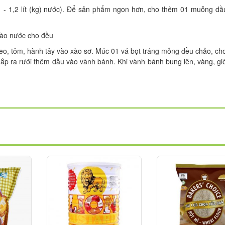
 - 1,2 lít (kg) nước). Để sản phẩm ngon hơn, cho thêm 01 muỗng dầu
vào nước cho đều 
o, tôm, hành tây vào xào sơ. Múc 01 vá bọt tráng mỏng đều chảo, cho
ắp ra rưới thêm dầu vào vành bánh. Khi vành bánh bung lên, vàng, giòn