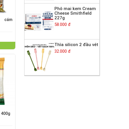
Phô mai kem Cream
Cheese Smithfield
227g
n cám
58.000 đ
Thìa silicon 2 đầu vét
32.000 đ
i 400g