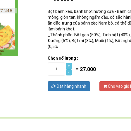
Bột bánh xèo, bánh khọt hương xưa - Bánh c
mỏng, giòn tan, không ngấm dầu, có sắc hành 
ăn đặc trưng của bánh xèo Nam bộ, có thể 
làm bánh khọt.
_Thành phần: Bột gạo (50%), Tinh bột (40%),
Đường (5%), Bột mì (3%), Muối (1%), Bột ngh
(0,5%
Chọn số lượng :
+
=
27.000
-
Đặt hàng nhanh
Cho vào giỏ