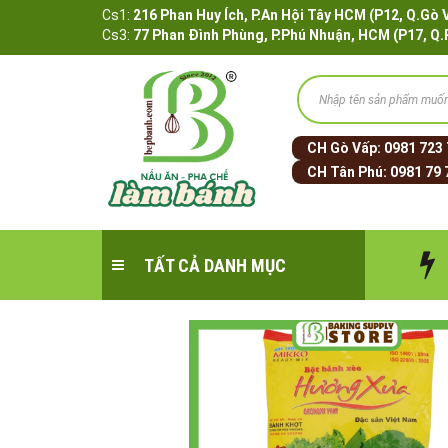
Cs1:
216 Phan Huy Ích, P.An Hội Tây HCM (P12, 
Cs3:
77 Phan Đình Phùng, P.Phú Nhuận, HCM (P17, Q
CH Gò Vấp:
0981 723
CH Tân Phú:
0981 79 
TẤT CẢ DANH MỤC