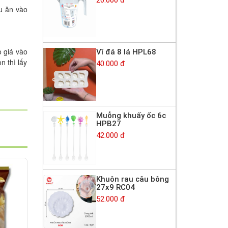
 ăn vào 
 giá vào 
Vĩ đá 8 lá HPL68
 thì lấy 
40.000 đ
Muỗng khuấy ốc 6c
HPB27
42.000 đ
Khuôn rau câu bông
27x9 RC04
52.000 đ