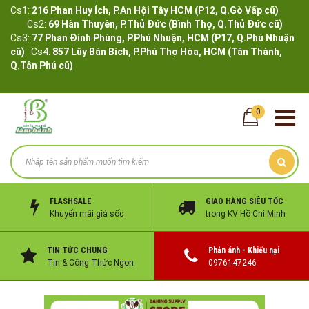
Cs1:
216 Phan Huy Ích, P.An Hội Tây HCM (P12, Q.Gò Vấp cũ)
Cs2:
69 Hàn Thuyên, P.Thủ Đức (Bình Thọ, Q.Thủ Đức cũ)
Cs3:
77 Phan Đình Phùng, P.Phú Nhuận, HCM (P17, Q.Phú Nhuận
cũ)
Cs4:
857 Lũy Bán Bích, P.Phú Thọ Hòa, HCM (Tân Thành,
Q.Tân Phú cũ)
0
FLASHSALE
GIAO HÀNG SIÊU TỐC
Khuyến mãi giá sốc
trong KV Hồ Chí Minh
TIN TỨC CHUNG
Phản ánh - Khiếu nại
Tin & Công Thức Ngon
0976147246