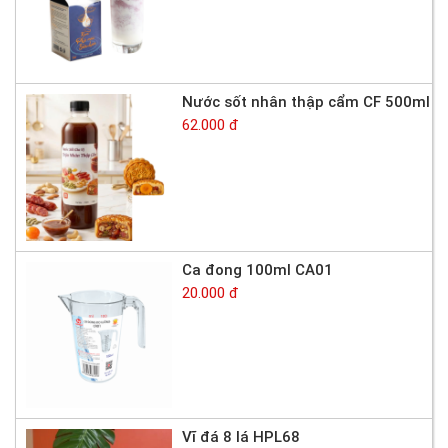
Nước sốt nhân thập cẩm CF 500ml
62.000 đ
Ca đong 100ml CA01
20.000 đ
Vĩ đá 8 lá HPL68