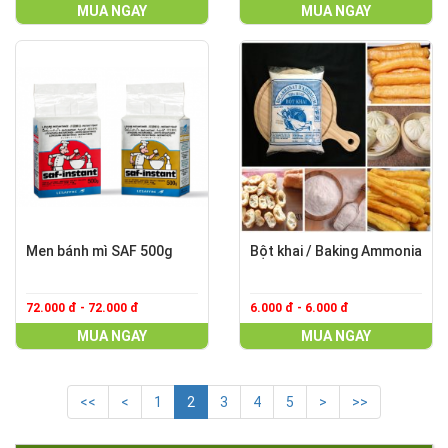
MUA NGAY
MUA NGAY
Men bánh mì SAF 500g
Bột khai / Baking Ammonia
72.000 đ - 72.000 đ
6.000 đ - 6.000 đ
MUA NGAY
MUA NGAY
<<
<
1
2
3
4
5
>
>>