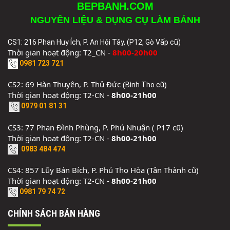
BEPBANH.COM
NGUYÊN LIỆU & DỤNG CỤ LÀM BÁNH
CS1: 216 Phan Huy Ích, P. An Hội Tây, (P12, Gò Vấp cũ)
Thời gian hoạt động: T2_CN -
8h00-20h00
0981 723 721
CS2: 69 Hàn Thuyên, P. Thủ Đức (
)
Bình Thọ cũ
Thời gian hoạt động: T2-CN -
8h00-21h00
0979 01 81 31
CS3: 77 Phan Đình Phùng, P. Phú Nhuận ( P17 cũ)
Thời gian hoạt động: T2-CN -
8h00-21h00
0983 484 474
CS4: 857 Lũy Bán Bích, P. Phú Thọ Hòa (Tân Thành cũ)
Thời gian hoạt động: T2-CN -
8h00-21h00
0981 79 74 72
CHÍNH SÁCH BÁN HÀNG