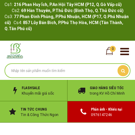
Cs1:
216 Phan Huy Ích, P.An Hội Tây HCM (P12, Q.Gò Vấp cũ)
Cs2:
69 Hàn Thuyên, P.Thủ Đức (Bình Thọ, Q.Thủ Đức cũ)
Cs3:
77 Phan Đình Phùng, P.Phú Nhuận, HCM (P17, Q.Phú Nhuận
cũ)
Cs4:
857 Lũy Bán Bích, P.Phú Thọ Hòa, HCM (Tân Thành,
Q.Tân Phú cũ)
0
FLASHSALE
GIAO HÀNG SIÊU TỐC
Khuyến mãi giá sốc
trong KV Hồ Chí Minh
TIN TỨC CHUNG
Phản ánh - Khiếu nại
Tin & Công Thức Ngon
0976147246