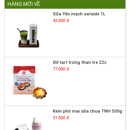
HÀNG MỚI VỀ
Sữa Yến mạch oatside 1L
43.000 đ
Đế tart trứng than tre 22c
77.000 đ
Kem phô mai sữa chua TNH 500g
51.000 đ