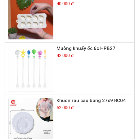
40.000 đ
Muỗng khuấy ốc 6c HPB27
42.000 đ
Khuôn rau câu bông 27x9 RC04
52.000 đ