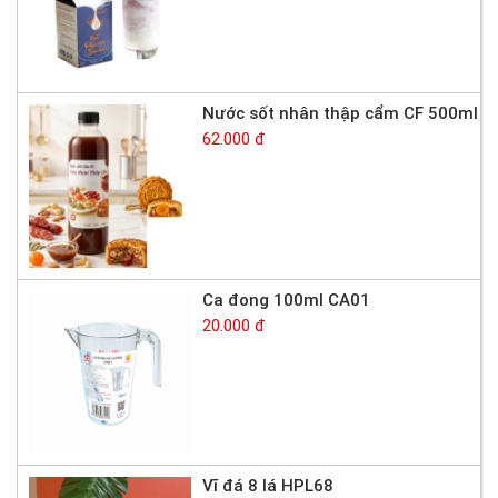
Nước sốt nhân thập cẩm CF 500ml
62.000 đ
Ca đong 100ml CA01
20.000 đ
Vĩ đá 8 lá HPL68