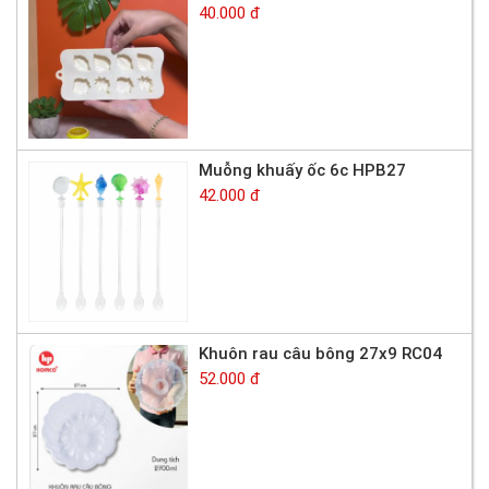
40.000 đ
Muỗng khuấy ốc 6c HPB27
42.000 đ
Khuôn rau câu bông 27x9 RC04
52.000 đ