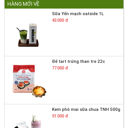
HÀNG MỚI VỀ
Sữa Yến mạch oatside 1L
43.000 đ
Đế tart trứng than tre 22c
77.000 đ
Kem phô mai sữa chua TNH 500g
51.000 đ