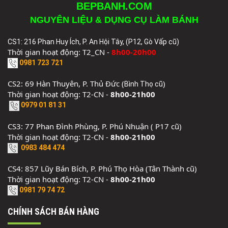
BEPBANH.COM
NGUYÊN LIỆU & DỤNG CỤ LÀM BÁNH
CS1: 216 Phan Huy Ích, P. An Hội Tây, (P12, Gò Vấp cũ)
Thời gian hoạt động: T2_CN -
8h00-20h00
0981 723 721
CS2: 69 Hàn Thuyên, P. Thủ Đức (
)
Bình Thọ cũ
Thời gian hoạt động: T2-CN -
8h00-21h00
0979 01 81 31
CS3: 77 Phan Đình Phùng, P. Phú Nhuận ( P17 cũ)
Thời gian hoạt động: T2-CN -
8h00-21h00
0983 484 474
CS4: 857 Lũy Bán Bích, P. Phú Thọ Hòa (Tân Thành cũ)
Thời gian hoạt động: T2-CN -
8h00-21h00
0981 79 74 72
CHÍNH SÁCH BÁN HÀNG