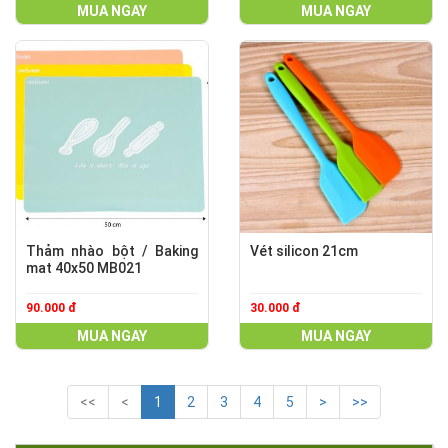
MUA NGAY
MUA NGAY
Thảm nhào bột / Baking
Vét silicon 21cm
mat 40x50 MB021
90.000 đ
30.000 đ
MUA NGAY
MUA NGAY
<<
<
1
2
3
4
5
>
>>