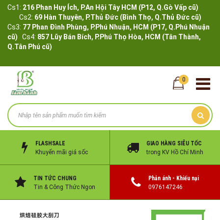
Cs1:
216 Phan Huy Ích, P.An Hội Tây HCM (P12, Q.Gò Vấp cũ)
Cs2:
69 Hàn Thuyên, P.Thủ Đức (Bình Thọ, Q.Thủ Đức cũ)
Cs3:
77 Phan Đình Phùng, P.Phú Nhuận, HCM (P17, Q.Phú Nhuận
cũ)
Cs4:
857 Lũy Bán Bích, P.Phú Thọ Hòa, HCM (Tân Thành,
Q.Tân Phú cũ)
0
FLASHSALE
GIAO HÀNG SIÊU TỐC
Khuyến mãi giá sốc
trong KV Hồ Chí Minh
TIN TỨC CHUNG
Phản ánh - Khiếu nại
Tin & Công Thức Ngon
0976147246