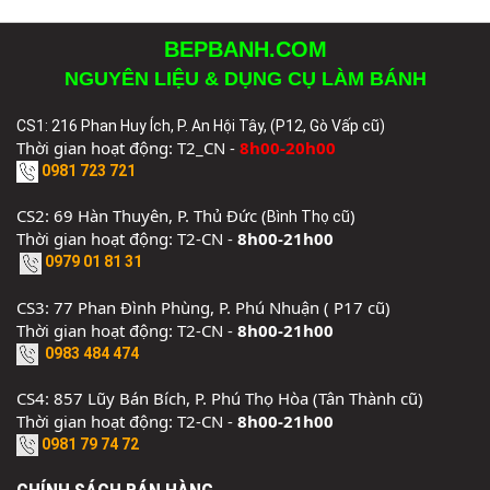
BEPBANH.COM
NGUYÊN LIỆU & DỤNG CỤ LÀM BÁNH
CS1: 216 Phan Huy Ích, P. An Hội Tây, (P12, Gò Vấp cũ)
Thời gian hoạt động: T2_CN -
8h00-20h00
0981 723 721
CS2: 69 Hàn Thuyên, P. Thủ Đức (
)
Bình Thọ cũ
Thời gian hoạt động: T2-CN -
8h00-21h00
0979 01 81 31
CS3: 77 Phan Đình Phùng, P. Phú Nhuận ( P17 cũ)
Thời gian hoạt động: T2-CN -
8h00-21h00
0983 484 474
CS4: 857 Lũy Bán Bích, P. Phú Thọ Hòa (Tân Thành cũ)
Thời gian hoạt động: T2-CN -
8h00-21h00
0981 79 74 72