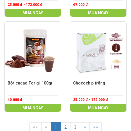
25.000 đ - 172.000 đ
67.000 đ
MUA NGAY
MUA NGAY
Bột cacao Torigil 100gr
Chocochip trắng
40.000 đ
25.000 đ - 172.000 đ
MUA NGAY
MUA NGAY
<<
<
1
2
3
>
>>