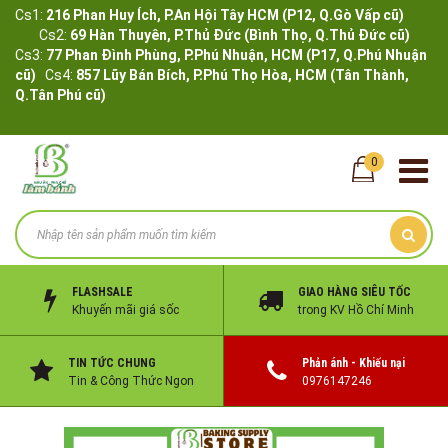
Cs1:
216 Phan Huy Ích, P.An Hội Tây HCM (P12, Q.Gò Vấp cũ)
Cs2:
69 Hàn Thuyên, P.Thủ Đức (Bình Thọ, Q.Thủ Đức cũ)
Cs3:
77 Phan Đình Phùng, P.Phú Nhuận, HCM (P17, Q.Phú Nhuận
cũ)
Cs4:
857 Lũy Bán Bích, P.Phú Thọ Hòa, HCM (Tân Thành,
Q.Tân Phú cũ)
0
FLASHSALE
GIAO HÀNG SIÊU TỐC
Khuyến mãi giá sốc
trong KV Hồ Chí Minh
TIN TỨC CHUNG
Phản ánh - Khiếu nại
Tin & Công Thức Ngon
0976147246