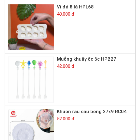
Vĩ đá 8 lá HPL68
40.000 đ
Muỗng khuấy ốc 6c HPB27
42.000 đ
Khuôn rau câu bông 27x9 RC04
52.000 đ