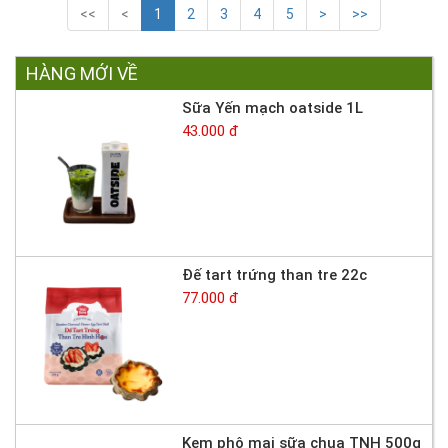
<<
<
1
2
3
4
5
>
>>
HÀNG MỚI VỀ
Sữa Yến mạch oatside 1L
43.000 đ
Đế tart trứng than tre 22c
77.000 đ
Kem phô mai sữa chua TNH 500g