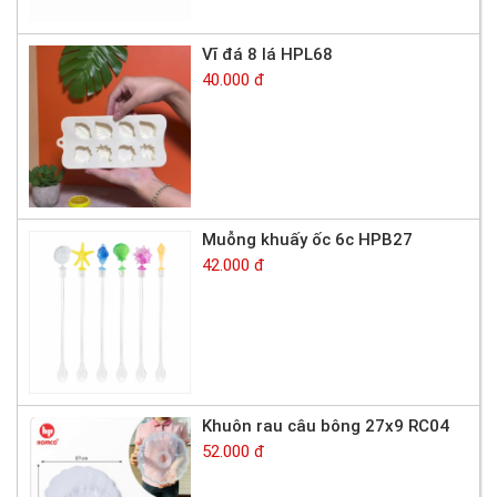
Vĩ đá 8 lá HPL68
40.000 đ
Muỗng khuấy ốc 6c HPB27
42.000 đ
Khuôn rau câu bông 27x9 RC04
52.000 đ