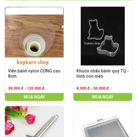
Viền bánh nylon CỨNG cao
Khuôn nhấn bánh quy TQ -
8cm
hình con mèo
38.000 đ - 120.000 đ
8.000 đ - 50.000 đ
MUA NGAY
MUA NGAY