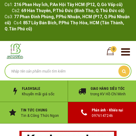
Cs1:
216 Phan Huy Ích, P.An Hội Tây HCM (P12, Q.Gò Vấp cũ)
Cs2:
69 Hàn Thuyên, P.Thủ Đức (Bình Thọ, Q.Thủ Đức cũ)
Cs3:
77 Phan Đình Phùng, P.Phú Nhuận, HCM (P17, Q.Phú Nhuận
cũ)
Cs4:
857 Lũy Bán Bích, P.Phú Thọ Hòa, HCM (Tân Thành,
Q.Tân Phú cũ)
0
FLASHSALE
GIAO HÀNG SIÊU TỐC
Khuyến mãi giá sốc
trong KV Hồ Chí Minh
TIN TỨC CHUNG
Phản ánh - Khiếu nại
Tin & Công Thức Ngon
0976147246