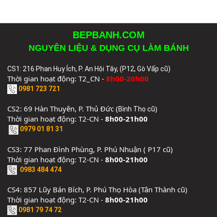
BEPBANH.COM
NGUYÊN LIỆU & DỤNG CỤ LÀM BÁNH
CS1: 216 Phan Huy Ích, P. An Hội Tây, (P12, Gò Vấp cũ)
Thời gian hoạt động: T2_CN -
8h00-20h00
0981 723 721
CS2: 69 Hàn Thuyên, P. Thủ Đức (
)
Bình Thọ cũ
Thời gian hoạt động: T2-CN -
8h00-21h00
0979 01 81 31
CS3: 77 Phan Đình Phùng, P. Phú Nhuận ( P17 cũ)
Thời gian hoạt động: T2-CN -
8h00-21h00
0983 484 474
CS4: 857 Lũy Bán Bích, P. Phú Thọ Hòa (Tân Thành cũ)
Thời gian hoạt động: T2-CN -
8h00-21h00
0981 79 74 72