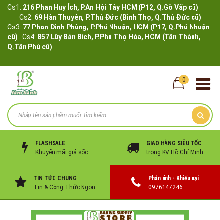
Cs1:
216 Phan Huy Ích, P.An Hội Tây HCM (P12, Q.Gò Vấp cũ)
Cs2:
69 Hàn Thuyên, P.Thủ Đức (Bình Thọ, Q.Thủ Đức cũ)
Cs3:
77 Phan Đình Phùng, P.Phú Nhuận, HCM (P17, Q.Phú Nhuận
cũ)
Cs4:
857 Lũy Bán Bích, P.Phú Thọ Hòa, HCM (Tân Thành,
Q.Tân Phú cũ)
0
FLASHSALE
GIAO HÀNG SIÊU TỐC
Khuyến mãi giá sốc
trong KV Hồ Chí Minh
TIN TỨC CHUNG
Phản ánh - Khiếu nại
Tin & Công Thức Ngon
0976147246