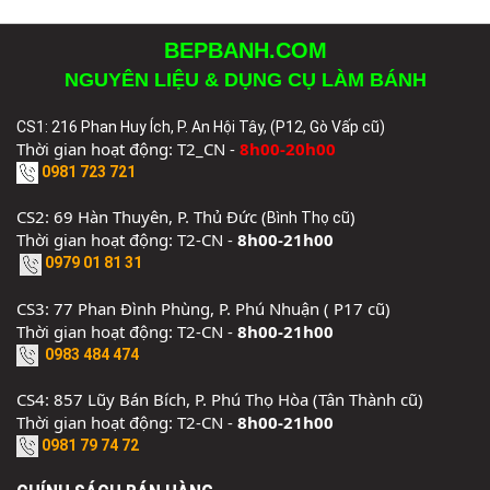
BEPBANH.COM
NGUYÊN LIỆU & DỤNG CỤ LÀM BÁNH
CS1: 216 Phan Huy Ích, P. An Hội Tây, (P12, Gò Vấp cũ)
Thời gian hoạt động: T2_CN -
8h00-20h00
0981 723 721
CS2: 69 Hàn Thuyên, P. Thủ Đức (
)
Bình Thọ cũ
Thời gian hoạt động: T2-CN -
8h00-21h00
0979 01 81 31
CS3: 77 Phan Đình Phùng, P. Phú Nhuận ( P17 cũ)
Thời gian hoạt động: T2-CN -
8h00-21h00
0983 484 474
CS4: 857 Lũy Bán Bích, P. Phú Thọ Hòa (Tân Thành cũ)
Thời gian hoạt động: T2-CN -
8h00-21h00
0981 79 74 72