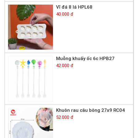
Vĩ đá 8 lá HPL68
40.000 đ
Muỗng khuấy ốc 6c HPB27
42.000 đ
Khuôn rau câu bông 27x9 RC04
52.000 đ