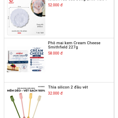
52.000 đ
Phô mai kem Cream Cheese
Smithfield 227g
58.000 đ
Thìa silicon 2 đầu vét
32.000 đ