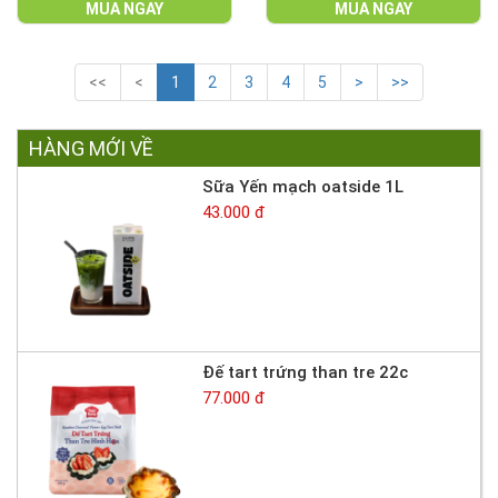
MUA NGAY
MUA NGAY
<<
<
1
2
3
4
5
>
>>
HÀNG MỚI VỀ
Sữa Yến mạch oatside 1L
43.000 đ
Đế tart trứng than tre 22c
77.000 đ