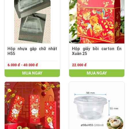
Hộp nhựa gập chữ nhật
Hộp giấy bồi carton Én
H55
Xuân 25
6.000 đ - 40.000 đ
22.000 đ
MUA NGAY
MUA NGAY