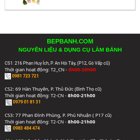
BEPBANH.COM
NGUYÊN LIỆU & DỤNG CỤ LÀM BÁNH
CS1: 216 Phan Huy Ích, P. An Hội Tây, (P12, Gò Vấp cũ)
Thời gian hoạt động: T2_CN -
8h00-20h00
0981 723 721
CS2: 69 Hàn Thuyên, P. Thủ Đức (
)
Bình Thọ cũ
Thời gian hoạt động: T2-CN -
8h00-21h00
0979 01 81 31
CS3: 77 Phan Đình Phùng, P. Phú Nhuận ( P17 cũ)
Thời gian hoạt động: T2-CN -
8h00-21h00
0983 484 474