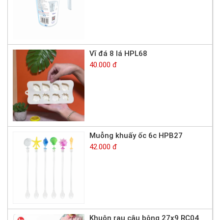
Vĩ đá 8 lá HPL68
40.000 đ
Muỗng khuấy ốc 6c HPB27
42.000 đ
Khuôn rau câu bông 27x9 RC04