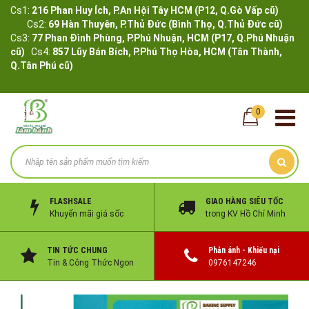
Cs1:
216 Phan Huy Ích, P.An Hội Tây HCM (P12, Q.Gò Vấp cũ)
Cs2:
69 Hàn Thuyên, P.Thủ Đức (Bình Thọ, Q.Thủ Đức cũ)
Cs3:
77 Phan Đình Phùng, P.Phú Nhuận, HCM (P17, Q.Phú Nhuận
cũ)
Cs4:
857 Lũy Bán Bích, P.Phú Thọ Hòa, HCM (Tân Thành,
Q.Tân Phú cũ)
0
FLASHSALE
GIAO HÀNG SIÊU TỐC
Khuyến mãi giá sốc
trong KV Hồ Chí Minh
TIN TỨC CHUNG
Phản ánh - Khiếu nại
Tin & Công Thức Ngon
0976147246