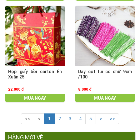
Hộp giấy bồi carton Én
Dây cột túi có chữ 9cm
Xuân 25
/100
22.000 đ
8.000 đ
MUA NGAY
MUA NGAY
<<
<
1
2
3
4
5
>
>>
HÀNG MỚI VỀ