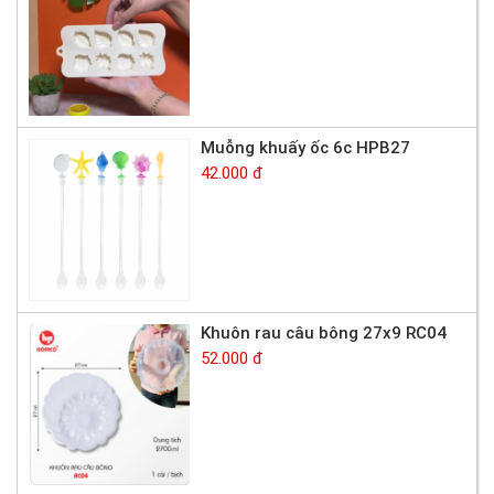
Muỗng khuấy ốc 6c HPB27
42.000 đ
Khuôn rau câu bông 27x9 RC04
52.000 đ