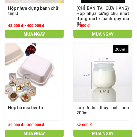
Hộp nhựa đựng bánh chữ I
(CHỈ BÁN TẠI CỬA HÀNG)
tim U
Hộp nhựa cứng chữ nhật
đựng mứt / bánh quy mã
84
48.000 đ - 400.000 đ
9.000 đ
MUA NGAY
MUA NGAY
Hộp bã mía bento
Lốc 6 hũ thủy tinh béo
200ml
32.000 đ - 300.000 đ
62.000 đ
MUA NGAY
MUA NGAY