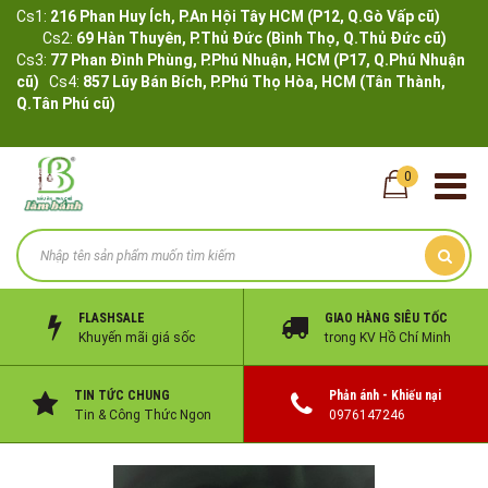
Cs1:
216 Phan Huy Ích, P.An Hội Tây HCM (P12, Q.Gò Vấp cũ)
Cs2:
69 Hàn Thuyên, P.Thủ Đức (Bình Thọ, Q.Thủ Đức cũ)
Cs3:
77 Phan Đình Phùng, P.Phú Nhuận, HCM (P17, Q.Phú Nhuận
cũ)
Cs4:
857 Lũy Bán Bích, P.Phú Thọ Hòa, HCM (Tân Thành,
Q.Tân Phú cũ)
0
FLASHSALE
GIAO HÀNG SIÊU TỐC
Khuyến mãi giá sốc
trong KV Hồ Chí Minh
TIN TỨC CHUNG
Phản ánh - Khiếu nại
Tin & Công Thức Ngon
0976147246