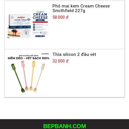
Phô mai kem Cream Cheese
Smithfield 227g
58.000 đ
Thìa silicon 2 đầu vét
32.000 đ
BEPBANH.COM