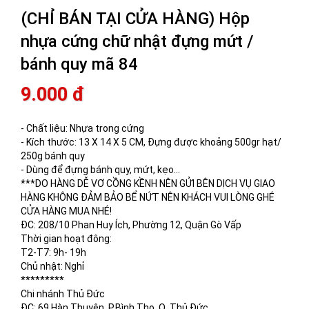
(CHỈ BÁN TẠI CỬA HÀNG) Hộp
nhựa cứng chữ nhật đựng mứt /
bánh quy mã 84
9.000 đ
- Chất liệu: Nhựa trong cứng
- Kích thước: 13 X 14 X 5 CM, Đựng được khoảng 500gr hạt/
250g bánh quy
- Dùng để đựng bánh quy, mứt, kẹo...
***DO HÀNG DỄ VƠ CỒNG KỀNH NÊN GỬI BÊN DỊCH VỤ GIAO
HÀNG KHÔNG ĐẢM BẢO BỂ NỨT NÊN KHÁCH VUI LÒNG GHÉ
CỬA HÀNG MUA NHÉ!
ĐC: 208/10 Phan Huy Ích, Phường 12, Quận Gò Vấp
Thời gian hoạt đông:
T2-T7: 9h- 19h
Chủ nhật: Nghỉ
*********
Chi nhánh Thủ Đức
ĐC: 69 Hàn Thuyên, P.Bình Thọ, Q. Thủ Đức