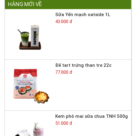
HÀNG MỚI VỀ
Sữa Yến mạch oatside 1L
43.000 đ
Đế tart trứng than tre 22c
77.000 đ
Kem phô mai sữa chua TNH 500g
51.000 đ