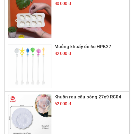
40.000 đ
Muỗng khuấy ốc 6c HPB27
42.000 đ
Khuôn rau câu bông 27x9 RC04
52.000 đ