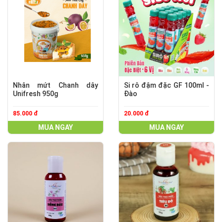
Nhân mứt Chanh dây
Si rô đậm đặc GF 100ml -
Unifresh 950g
Đào
85.000 đ
20.000 đ
MUA NGAY
MUA NGAY