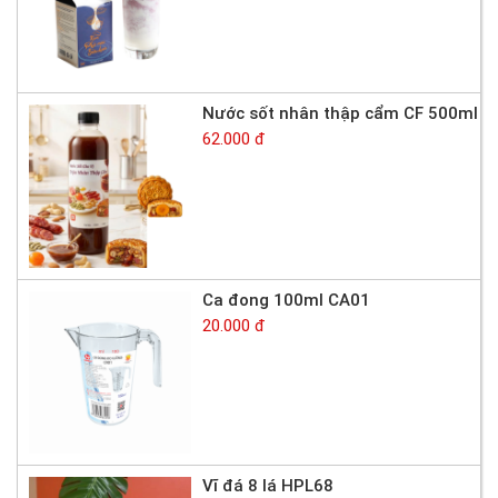
Nước sốt nhân thập cẩm CF 500ml
62.000 đ
Ca đong 100ml CA01
20.000 đ
Vĩ đá 8 lá HPL68