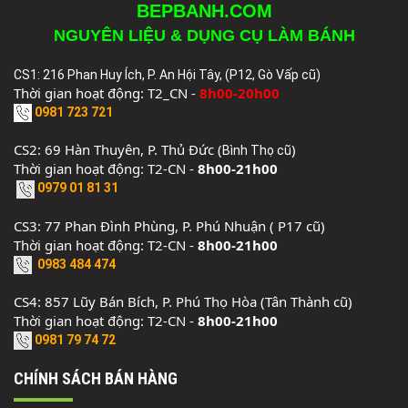
BEPBANH.COM
NGUYÊN LIỆU & DỤNG CỤ LÀM BÁNH
CS1: 216 Phan Huy Ích, P. An Hội Tây, (P12, Gò Vấp cũ)
Thời gian hoạt động: T2_CN -
8h00-20h00
0981 723 721
CS2: 69 Hàn Thuyên, P. Thủ Đức (
)
Bình Thọ cũ
Thời gian hoạt động: T2-CN -
8h00-21h00
0979 01 81 31
CS3: 77 Phan Đình Phùng, P. Phú Nhuận ( P17 cũ)
Thời gian hoạt động: T2-CN -
8h00-21h00
0983 484 474
CS4: 857 Lũy Bán Bích, P. Phú Thọ Hòa (Tân Thành cũ)
Thời gian hoạt động: T2-CN -
8h00-21h00
0981 79 74 72
CHÍNH SÁCH BÁN HÀNG