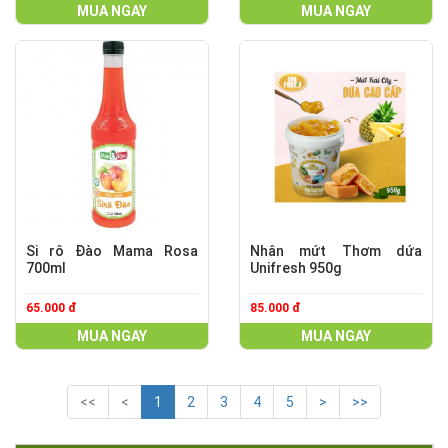
MUA NGAY
MUA NGAY
Si rô Đào Mama Rosa
Nhân mứt Thơm dứa
700ml
Unifresh 950g
65.000 đ
85.000 đ
MUA NGAY
MUA NGAY
<<
<
1
2
3
4
5
>
>>