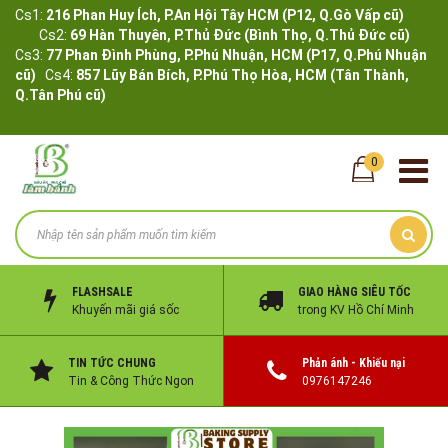
Cs1:
216 Phan Huy Ích, P.An Hội Tây HCM (P12, Q.Gò Vấp cũ)
Cs2:
69 Hàn Thuyên, P.Thủ Đức (Bình Thọ, Q.Thủ Đức cũ)
Cs3:
77 Phan Đình Phùng, P.Phú Nhuận, HCM (P17, Q.Phú Nhuận
cũ)
Cs4:
857 Lũy Bán Bích, P.Phú Thọ Hòa, HCM (Tân Thành,
Q.Tân Phú cũ)
0
FLASHSALE
GIAO HÀNG SIÊU TỐC
Khuyến mãi giá sốc
trong KV Hồ Chí Minh
TIN TỨC CHUNG
Phản ánh - Khiếu nại
Tin & Công Thức Ngon
0976147246