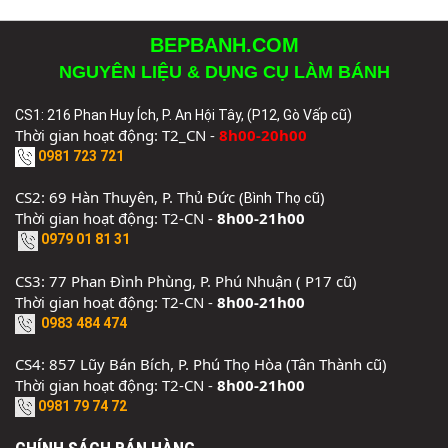
BEPBANH.COM
NGUYÊN LIỆU & DỤNG CỤ LÀM BÁNH
CS1: 216 Phan Huy Ích, P. An Hội Tây, (P12, Gò Vấp cũ)
Thời gian hoạt động: T2_CN -
8h00-20h00
0981 723 721
CS2: 69 Hàn Thuyên, P. Thủ Đức (
)
Bình Thọ cũ
Thời gian hoạt động: T2-CN -
8h00-21h00
0979 01 81 31
CS3: 77 Phan Đình Phùng, P. Phú Nhuận ( P17 cũ)
Thời gian hoạt động: T2-CN -
8h00-21h00
0983 484 474
CS4: 857 Lũy Bán Bích, P. Phú Thọ Hòa (Tân Thành cũ)
Thời gian hoạt động: T2-CN -
8h00-21h00
0981 79 74 72