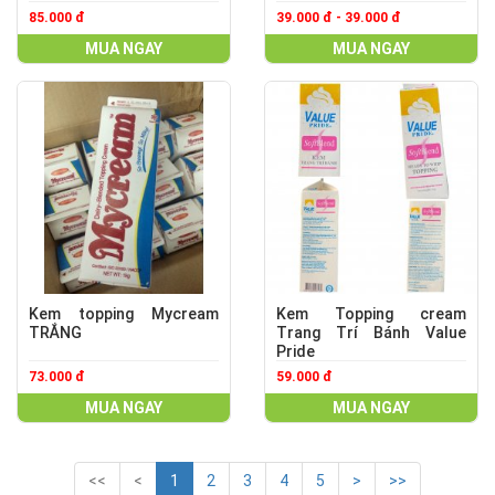
85.000 đ
39.000 đ - 39.000 đ
MUA NGAY
MUA NGAY
Kem topping Mycream
Kem Topping cream
TRẮNG
Trang Trí Bánh Value
Pride
73.000 đ
59.000 đ
MUA NGAY
MUA NGAY
<<
<
1
2
3
4
5
>
>>