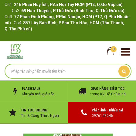
Cs1:
216 Phan Huy Ích, P.An Hội Tây HCM (P12, Q.Gò Vấp cũ)
Cs2:
69 Hàn Thuyên, P.Thủ Đức (Bình Thọ, Q.Thủ Đức cũ)
Cs3:
77 Phan Đình Phùng, P.Phú Nhuận, HCM (P17, Q.Phú Nhuận
cũ)
Cs4:
857 Lũy Bán Bích, P.Phú Thọ Hòa, HCM (Tân Thành,
Q.Tân Phú cũ)
0
FLASHSALE
GIAO HÀNG SIÊU TỐC
Khuyến mãi giá sốc
trong KV Hồ Chí Minh
TIN TỨC CHUNG
Phản ánh - Khiếu nại
Tin & Công Thức Ngon
0976147246