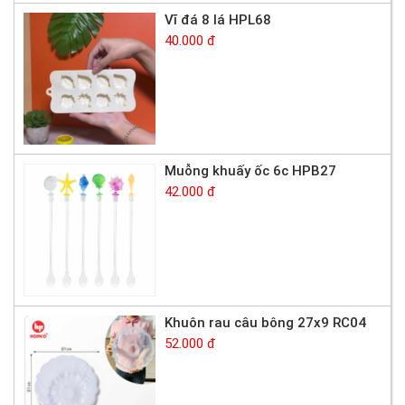
Vĩ đá 8 lá HPL68
40.000 đ
Muỗng khuấy ốc 6c HPB27
42.000 đ
Khuôn rau câu bông 27x9 RC04
52.000 đ