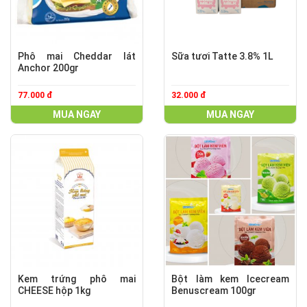
Phô mai Cheddar lát
Sữa tươi Tatte 3.8% 1L
Anchor 200gr
77.000 đ
32.000 đ
MUA NGAY
MUA NGAY
Kem trứng phô mai
Bột làm kem Icecream
CHEESE hộp 1kg
Benuscream 100gr