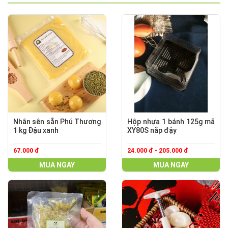
Nhân sên sẵn Phú Thương
Hộp nhựa 1 bánh 125g mã
1 kg Đậu xanh
XY80S nắp đậy
67.000 đ
24.000 đ - 205.000 đ
MUA NGAY
MUA NGAY