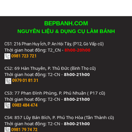
BEPBANH.COM
NGUYÊN LIỆU & DỤNG CỤ LÀM BÁNH
CS1: 216 Phan Huy Ích, P. An Hội Tây, (P12, Gò Vấp cũ)
Thời gian hoạt động: T2_CN -
8h00-20h00
0981 723 721
CS2: 69 Hàn Thuyên, P. Thủ Đức (
)
Bình Thọ cũ
Thời gian hoạt động: T2-CN -
8h00-21h00
0979 01 81 31
CS3: 77 Phan Đình Phùng, P. Phú Nhuận ( P17 cũ)
Thời gian hoạt động: T2-CN -
8h00-21h00
0983 484 474
CS4: 857 Lũy Bán Bích, P. Phú Thọ Hòa (Tân Thành cũ)
Thời gian hoạt động: T2-CN -
8h00-21h00
0981 79 74 72