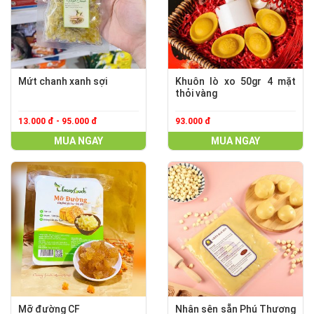
Mứt chanh xanh sợi
Khuôn lò xo 50gr 4 mặt
thỏi vàng
13.000 đ - 95.000 đ
93.000 đ
MUA NGAY
MUA NGAY
Mỡ đường CF
Nhân sên sẵn Phú Thương