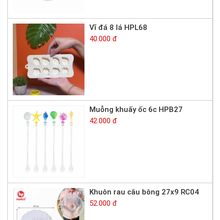
Vĩ đá 8 lá HPL68
40.000 đ
Muỗng khuấy ốc 6c HPB27
42.000 đ
Khuôn rau câu bông 27x9 RC04
52.000 đ