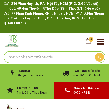
Cs1:
216 Phan Huy Ích, P.An Hội Tây HCM (P12, Q.Gò Vấp cũ)
Cs2:
69 Hàn Thuyên, P.Thủ Đức (Bình Thọ, Q.Thủ Đức cũ)
Cs3:
77 Phan Đình Phùng, P.Phú Nhuận, HCM (P17, Q.Phú Nhuận
cũ)
Cs4:
857 Lũy Bán Bích, P.Phú Thọ Hòa, HCM (Tân Thành,
Q.Tân Phú cũ)
0
FLASHSALE
GIAO HÀNG SIÊU TỐC
Khuyến mãi giá sốc
trong KV Hồ Chí Minh
TIN TỨC CHUNG
Phản ánh - Khiếu nại
Tin & Công Thức Ngon
0976147246