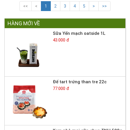
<<
<
1
2
3
4
5
>
>>
HÀNG MỚI VỀ
Sữa Yến mạch oatside 1L
43.000 đ
Đế tart trứng than tre 22c
77.000 đ