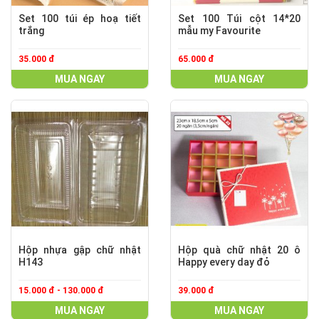
Set 100 túi ép hoạ tiết
Set 100 Túi cột 14*20
trắng
mẫu my Favourite
35.000 đ
65.000 đ
MUA NGAY
MUA NGAY
Hộp nhựa gập chữ nhật
Hộp quà chữ nhật 20 ô
H143
Happy every day đỏ
15.000 đ - 130.000 đ
39.000 đ
MUA NGAY
MUA NGAY