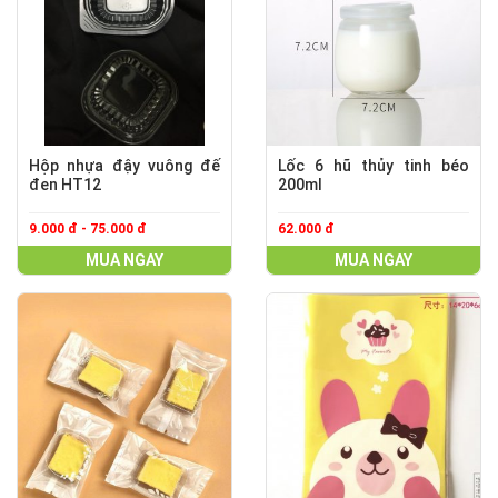
Hộp nhựa đậy vuông đế
Lốc 6 hũ thủy tinh béo
đen HT12
200ml
9.000 đ - 75.000 đ
62.000 đ
MUA NGAY
MUA NGAY