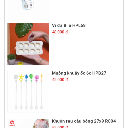
Vĩ đá 8 lá HPL68
40.000 đ
Muỗng khuấy ốc 6c HPB27
42.000 đ
Khuôn rau câu bông 27x9 RC04
52.000 đ