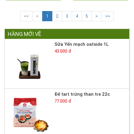
<<
<
1
2
3
4
5
>
>>
HÀNG MỚI VỀ
Sữa Yến mạch oatside 1L
43.000 đ
Đế tart trứng than tre 22c
77.000 đ