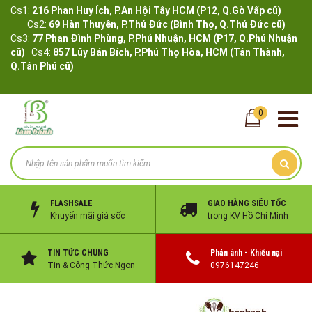
Cs1:
216 Phan Huy Ích, P.An Hội Tây HCM (P12, Q.Gò Vấp cũ)
Cs2:
69 Hàn Thuyên, P.Thủ Đức (Bình Thọ, Q.Thủ Đức cũ)
Cs3:
77 Phan Đình Phùng, P.Phú Nhuận, HCM (P17, Q.Phú Nhuận
cũ)
Cs4:
857 Lũy Bán Bích, P.Phú Thọ Hòa, HCM (Tân Thành,
Q.Tân Phú cũ)
0
FLASHSALE
GIAO HÀNG SIÊU TỐC
Khuyến mãi giá sốc
trong KV Hồ Chí Minh
TIN TỨC CHUNG
Phản ánh - Khiếu nại
Tin & Công Thức Ngon
0976147246