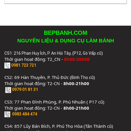
BEPBANH.COM
NGUYÊN LIỆU & DỤNG CỤ LÀM BÁNH
CS1: 216 Phan Huy Ích, P. An Hội Tây, (P12, Gò Vấp cũ)
Thời gian hoạt động: T2_CN -
8h00-20h00
0981 723 721
CS2: 69 Hàn Thuyên, P. Thủ Đức (
)
Bình Thọ cũ
Thời gian hoạt động: T2-CN -
8h00-21h00
0979 01 81 31
CS3: 77 Phan Đình Phùng, P. Phú Nhuận ( P17 cũ)
Thời gian hoạt động: T2-CN -
8h00-21h00
0983 484 474
CS4: 857 Lũy Bán Bích, P. Phú Thọ Hòa (Tân Thành cũ)