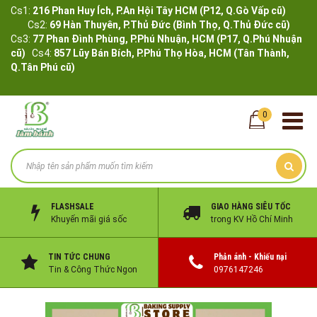
Cs1:
216 Phan Huy Ích, P.An Hội Tây HCM (P12, Q.Gò Vấp cũ)
Cs2:
69 Hàn Thuyên, P.Thủ Đức (Bình Thọ, Q.Thủ Đức cũ)
Cs3:
77 Phan Đình Phùng, P.Phú Nhuận, HCM (P17, Q.Phú Nhuận
cũ)
Cs4:
857 Lũy Bán Bích, P.Phú Thọ Hòa, HCM (Tân Thành,
Q.Tân Phú cũ)
0
FLASHSALE
GIAO HÀNG SIÊU TỐC
Khuyến mãi giá sốc
trong KV Hồ Chí Minh
TIN TỨC CHUNG
Phản ánh - Khiếu nại
Tin & Công Thức Ngon
0976147246