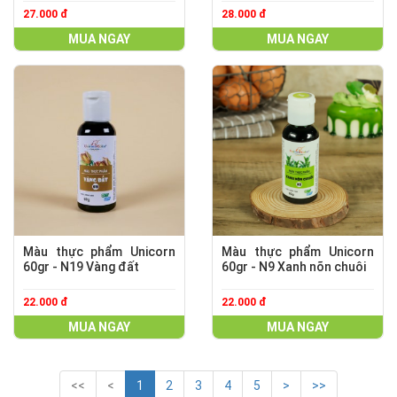
27.000 đ
28.000 đ
MUA NGAY
MUA NGAY
Màu thực phẩm Unicorn
Màu thực phẩm Unicorn
60gr - N19 Vàng đất
60gr - N9 Xanh nõn chuôi
22.000 đ
22.000 đ
MUA NGAY
MUA NGAY
<<
<
1
2
3
4
5
>
>>