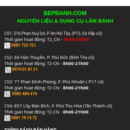
BEPBANH.COM
NGUYÊN LIỆU & DỤNG CỤ LÀM BÁNH
CS1: 216 Phan Huy Ích, P. An Hội Tây, (P12, Gò Vấp cũ)
Thời gian hoạt động: T2_CN -
8h00-20h00
0981 723 721
CS2: 69 Hàn Thuyên, P. Thủ Đức (
)
Bình Thọ cũ
Thời gian hoạt động: T2-CN -
8h00-21h00
0979 01 81 31
CS3: 77 Phan Đình Phùng, P. Phú Nhuận ( P17 cũ)
Thời gian hoạt động: T2-CN -
8h00-21h00
0983 484 474
CS4: 857 Lũy Bán Bích, P. Phú Thọ Hòa (Tân Thành cũ)
Thời gian hoạt động: T2-CN -
8h00-21h00
0981 79 74 72