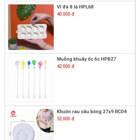
Vĩ đá 8 lá HPL68
40.000 đ
Muỗng khuấy ốc 6c HPB27
42.000 đ
Khuôn rau câu bông 27x9 RC04
52.000 đ