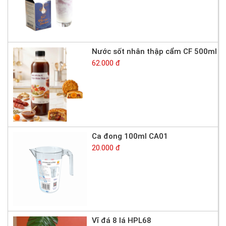
Nước sốt nhân thập cẩm CF 500ml
62.000 đ
Ca đong 100ml CA01
20.000 đ
Vĩ đá 8 lá HPL68