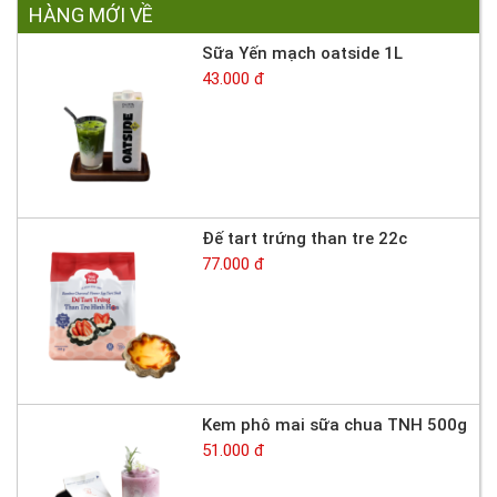
HÀNG MỚI VỀ
Sữa Yến mạch oatside 1L
43.000 đ
Đế tart trứng than tre 22c
77.000 đ
Kem phô mai sữa chua TNH 500g
51.000 đ