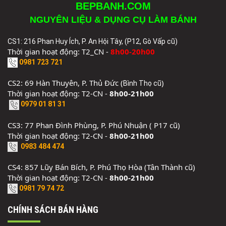
BEPBANH.COM
NGUYÊN LIỆU & DỤNG CỤ LÀM BÁNH
CS1: 216 Phan Huy Ích, P. An Hội Tây, (P12, Gò Vấp cũ)
Thời gian hoạt động: T2_CN -
8h00-20h00
0981 723 721
CS2: 69 Hàn Thuyên, P. Thủ Đức (
)
Bình Thọ cũ
Thời gian hoạt động: T2-CN -
8h00-21h00
0979 01 81 31
CS3: 77 Phan Đình Phùng, P. Phú Nhuận ( P17 cũ)
Thời gian hoạt động: T2-CN -
8h00-21h00
0983 484 474
CS4: 857 Lũy Bán Bích, P. Phú Thọ Hòa (Tân Thành cũ)
Thời gian hoạt động: T2-CN -
8h00-21h00
0981 79 74 72
CHÍNH SÁCH BÁN HÀNG