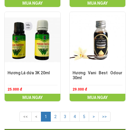
MUA NGAY
MUA NGAY
Hương Lá dứa 3K 20ml
Hương Vani Best Odour
30ml
25.000 đ
29.000 đ
MUA NGAY
MUA NGAY
<<
<
1
2
3
4
5
>
>>