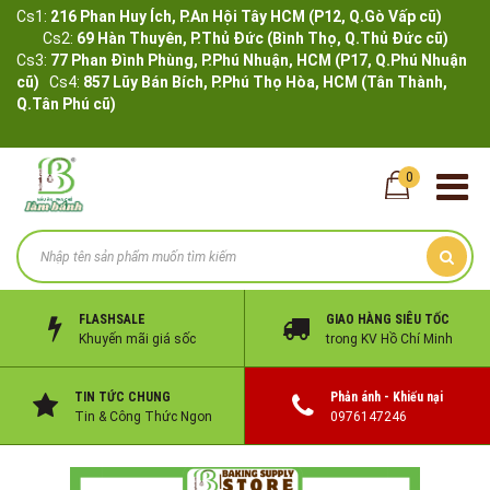
Cs1:
216 Phan Huy Ích, P.An Hội Tây HCM (P12, Q.Gò Vấp cũ)
Cs2:
69 Hàn Thuyên, P.Thủ Đức (Bình Thọ, Q.Thủ Đức cũ)
Cs3:
77 Phan Đình Phùng, P.Phú Nhuận, HCM (P17, Q.Phú Nhuận
cũ)
Cs4:
857 Lũy Bán Bích, P.Phú Thọ Hòa, HCM (Tân Thành,
Q.Tân Phú cũ)
0
FLASHSALE
GIAO HÀNG SIÊU TỐC
Khuyến mãi giá sốc
trong KV Hồ Chí Minh
TIN TỨC CHUNG
Phản ánh - Khiếu nại
Tin & Công Thức Ngon
0976147246