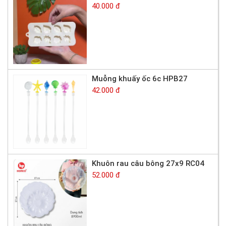
40.000 đ
Muỗng khuấy ốc 6c HPB27
42.000 đ
Khuôn rau câu bông 27x9 RC04
52.000 đ