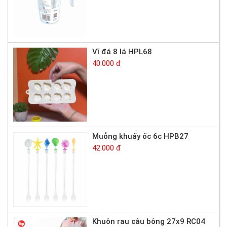
Vĩ đá 8 lá HPL68
40.000 đ
Muỗng khuấy ốc 6c HPB27
42.000 đ
Khuôn rau câu bông 27x9 RC04