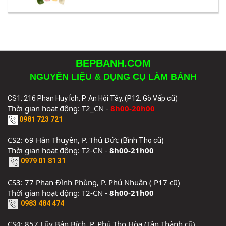
BEPBANH.COM
NGUYÊN LIỆU & DỤNG CỤ LÀM BÁNH
CS1: 216 Phan Huy Ích, P. An Hội Tây, (P12, Gò Vấp cũ)
Thời gian hoạt động: T2_CN -
8h00-20h00
0981 723 721
CS2: 69 Hàn Thuyên, P. Thủ Đức (
)
Bình Thọ cũ
Thời gian hoạt động: T2-CN -
8h00-21h00
0979 01 81 31
CS3: 77 Phan Đình Phùng, P. Phú Nhuận ( P17 cũ)
Thời gian hoạt động: T2-CN -
8h00-21h00
0983 484 474
CS4: 857 Lũy Bán Bích, P. Phú Thọ Hòa (Tân Thành cũ)