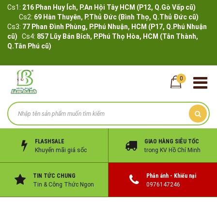
Cs1:
216 Phan Huy Ích, P.An Hội Tây HCM (P12, Q.Gò Vấp cũ)
Cs2:
69 Hàn Thuyên, P.Thủ Đức (Bình Thọ, Q.Thủ Đức cũ)
Cs3:
77 Phan Đình Phùng, P.Phú Nhuận, HCM (P17, Q.Phú Nhuận
cũ)
Cs4:
857 Lũy Bán Bích, P.Phú Thọ Hòa, HCM (Tân Thành,
Q.Tân Phú cũ)
0
FLASHSALE
GIAO HÀNG SIÊU TỐC
Khuyến mãi giá sốc
trong KV Hồ Chí Minh
TIN TỨC CHUNG
Phản ánh - Khiếu nại
Tin & Công Thức Ngon
0976147246