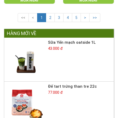
MUA NGAY
MUA NGAY
<<
<
1
2
3
4
5
>
>>
HÀNG MỚI VỀ
Sữa Yến mạch oatside 1L
43.000 đ
Đế tart trứng than tre 22c
77.000 đ