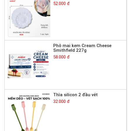
52.000 đ
Phô mai kem Cream Cheese
Smithfield 227g
58.000 đ
Thìa silicon 2 đầu vét
32.000 đ