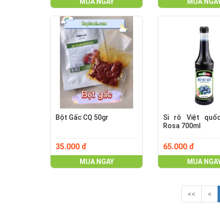
MUA NGAY
MUA NGA
Bột Gấc CQ 50gr
Si rô Việt qu
Rosa 700ml
35.000 đ
65.000 đ
MUA NGAY
MUA NGA
<<
<