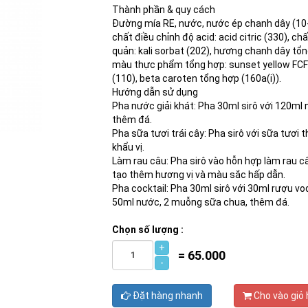
Thành phần & quy cách
Đường mía RE, nước, nước ép chanh dây (10
chất điều chỉnh độ acid: acid citric (330), ch
quản: kali sorbat (202), hương chanh dây tổn
màu thực phẩm tổng hợp: sunset yellow FC
(110), beta caroten tổng hợp (160a(i)).
Hướng dẫn sử dụng
Pha nước giải khát: Pha 30ml sirô với 120ml
thêm đá.
Pha sữa tươi trái cây: Pha sirô với sữa tươi 
khẩu vị.
Làm rau câu: Pha sirô vào hỗn hợp làm rau c
tạo thêm hương vị và màu sắc hấp dẫn.
Pha cocktail: Pha 30ml sirô với 30ml rượu vo
50ml nước, 2 muỗng sữa chua, thêm đá.
Chọn số lượng :
+
=
65.000
-
Đặt hàng nhanh
Cho vào giỏ