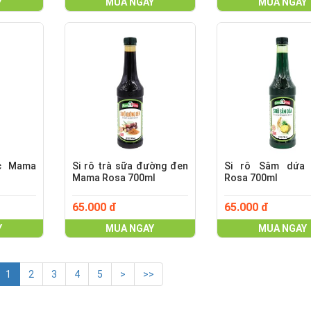
Y
MUA NGAY
MUA NGAY
ốc Mama
Si rô trà sữa đường đen
Si rô Sâm dứa
Mama Rosa 700ml
Rosa 700ml
65.000 đ
65.000 đ
Y
MUA NGAY
MUA NGAY
1
2
3
4
5
>
>>