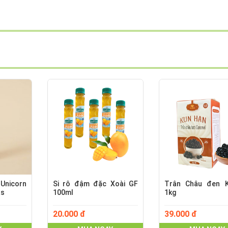
Unicorn
Si rô đậm đặc Xoài GF
Trân Châu đen 
as
100ml
1kg
20.000 đ
39.000 đ