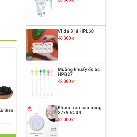
Vĩ đá 8 lá HPL68
40.000 đ
Muỗng khuấy ốc 6c
HPB27
42.000 đ
Khuôn rau câu bông
Kunhan
27x9 RC04
52.000 đ