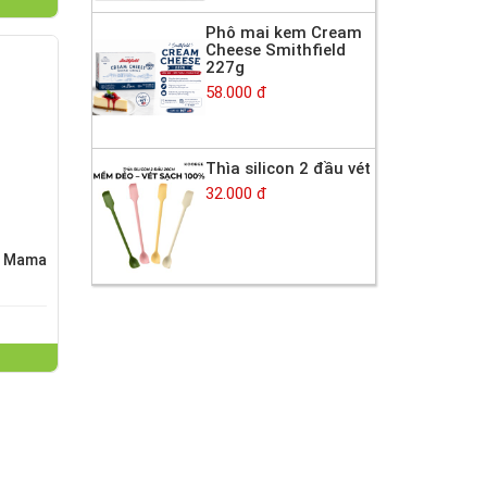
Phô mai kem Cream
Cheese Smithfield
227g
58.000 đ
Thìa silicon 2 đầu vét
32.000 đ
 Mama