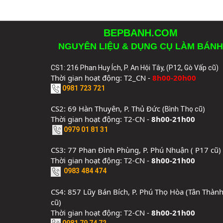
BEPBANH.COM
NGUYÊN LIỆU & DỤNG CỤ LÀM BÁNH
CS1: 216 Phan Huy Ích, P. An Hội Tây, (P12, Gò Vấp cũ)
Thời gian hoạt động: T2_CN -
8h00-20h00
0981 723 721
CS2: 69 Hàn Thuyên, P. Thủ Đức (
)
Bình Thọ cũ
Thời gian hoạt động: T2-CN -
8h00-21h00
0979 01 81 31
CS3: 77 Phan Đình Phùng, P. Phú Nhuận ( P17 cũ)
Thời gian hoạt động: T2-CN -
8h00-21h00
0983 484 474
CS4: 857 Lũy Bán Bích, P. Phú Thọ Hòa (Tân Thàn
cũ)
Thời gian hoạt động: T2-CN -
8h00-21h00
0981 79 74 72