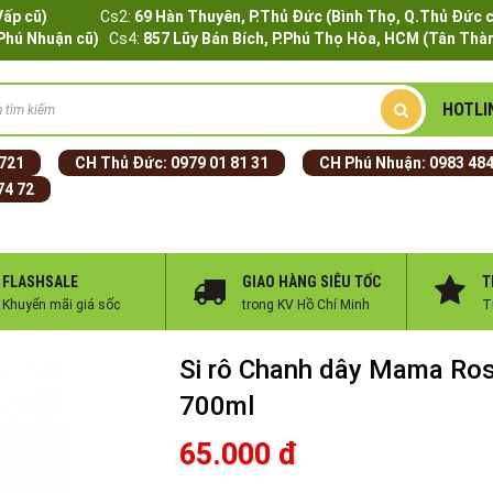
Q.Gò Vấp cũ)
Cs2:
69 Hàn Thuyên, P.Thủ Đức (Bình Thọ, Q.Thủ Đức 
.Phú Nhuận cũ)
Cs4:
857 Lũy Bán Bích, P.Phú Thọ Hòa, HCM (Tân Thàn
HOTLI
 721
CH Thủ Đức:
0979 01 81 31
CH Phú Nhuận:
0983 484
74 72
FLASHSALE
GIAO HÀNG SIÊU TỐC
T
Khuyến mãi giá sốc
trong KV Hồ Chí Minh
T
Si rô Chanh dây Mama Ro
700ml
65.000 đ