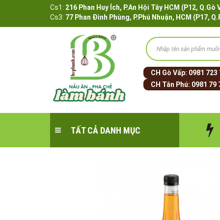
Cs1:
216 Phan Huy Ích, P.An Hội Tây HCM (P12, 
Cs3:
77 Phan Đình Phùng, P.Phú Nhuận, HCM (P17, Q
CH Gò Vấp:
0981 723
CH Tân Phú:
0981 79 
TẤT CẢ DANH MỤC