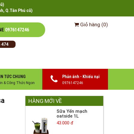
cũ)
h, Q.Tân Phú cũ)
Giỏ hàng
(
0
)
NE
0976147246
 474
IN TỨC CHUNG
Phản ánh - Khiếu nại
in & Công Thức Ngon
0976147246
sa
HÀNG MỚI VỀ
Sữa Yến mạch
oatside 1L
43.000 đ