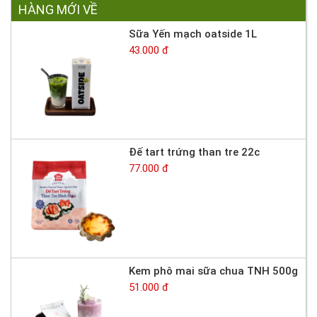
HÀNG MỚI VỀ
Sữa Yến mạch oatside 1L
43.000 đ
Đế tart trứng than tre 22c
77.000 đ
Kem phô mai sữa chua TNH 500g
51.000 đ