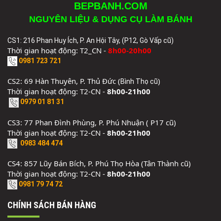
BEPBANH.COM
NGUYÊN LIỆU & DỤNG CỤ LÀM BÁNH
CS1: 216 Phan Huy Ích, P. An Hội Tây, (P12, Gò Vấp cũ)
Thời gian hoạt động: T2_CN -
8h00-20h00
0981 723 721
CS2: 69 Hàn Thuyên, P. Thủ Đức (
)
Bình Thọ cũ
Thời gian hoạt động: T2-CN -
8h00-21h00
0979 01 81 31
CS3: 77 Phan Đình Phùng, P. Phú Nhuận ( P17 cũ)
Thời gian hoạt động: T2-CN -
8h00-21h00
0983 484 474
CS4: 857 Lũy Bán Bích, P. Phú Thọ Hòa (Tân Thành cũ)
Thời gian hoạt động: T2-CN -
8h00-21h00
0981 79 74 72
CHÍNH SÁCH BÁN HÀNG