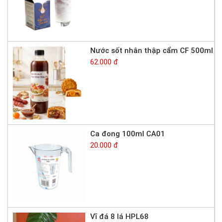
Nước sốt nhân thập cẩm CF 500ml
62.000 đ
Ca đong 100ml CA01
20.000 đ
Vĩ đá 8 lá HPL68