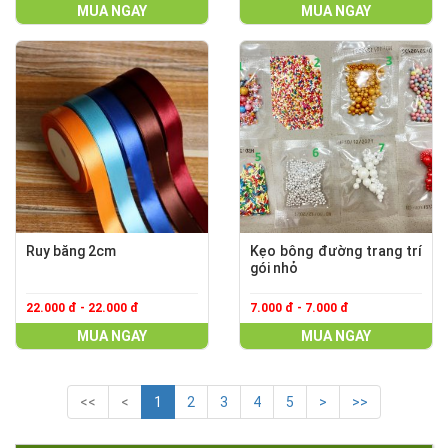
MUA NGAY
MUA NGAY
Ruy băng 2cm
Kẹo bông đường trang trí
gói nhỏ
22.000 đ - 22.000 đ
7.000 đ - 7.000 đ
MUA NGAY
MUA NGAY
<<
<
1
2
3
4
5
>
>>