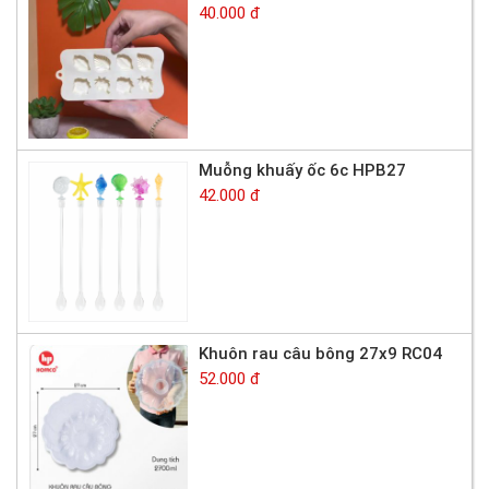
40.000 đ
Muỗng khuấy ốc 6c HPB27
42.000 đ
Khuôn rau câu bông 27x9 RC04
52.000 đ