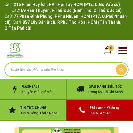
Cs1:
216 Phan Huy Ích, P.An Hội Tây HCM (P12, Q.Gò Vấp cũ)
Cs2:
69 Hàn Thuyên, P.Thủ Đức (Bình Thọ, Q.Thủ Đức cũ)
Cs3:
77 Phan Đình Phùng, P.Phú Nhuận, HCM (P17, Q.Phú Nhuận
cũ)
Cs4:
857 Lũy Bán Bích, P.Phú Thọ Hòa, HCM (Tân Thành,
Q.Tân Phú cũ)
0
FLASHSALE
GIAO HÀNG SIÊU TỐC
Khuyến mãi giá sốc
trong KV Hồ Chí Minh
TIN TỨC CHUNG
Phản ánh - Khiếu nại
Tin & Công Thức Ngon
0976147246