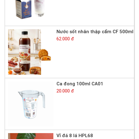
Nước sốt nhân thập cẩm CF 500ml
62.000 đ
Ca đong 100ml CA01
20.000 đ
Vĩ đá 8 lá HPL68