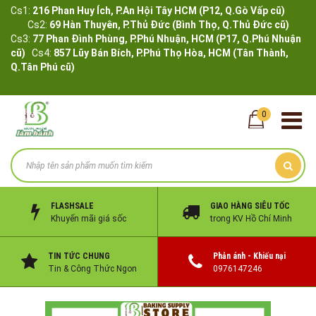
Cs1:
216 Phan Huy Ích, P.An Hội Tây HCM (P12, Q.Gò Vấp cũ)
Cs2:
69 Hàn Thuyên, P.Thủ Đức (Bình Thọ, Q.Thủ Đức cũ)
Cs3:
77 Phan Đình Phùng, P.Phú Nhuận, HCM (P17, Q.Phú Nhuận
cũ)
Cs4:
857 Lũy Bán Bích, P.Phú Thọ Hòa, HCM (Tân Thành,
Q.Tân Phú cũ)
0
FLASHSALE
GIAO HÀNG SIÊU TỐC
Khuyến mãi giá sốc
trong KV Hồ Chí Minh
TIN TỨC CHUNG
Phản ánh - Khiếu nại
Tin & Công Thức Ngon
0976147246