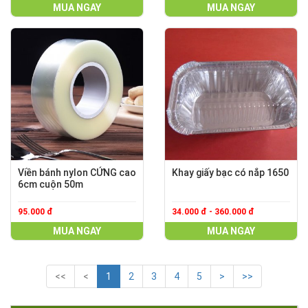
MUA NGAY
MUA NGAY
Viền bánh nylon CỨNG cao
Khay giấy bạc có nắp 1650
6cm cuộn 50m
95.000 đ
34.000 đ - 360.000 đ
MUA NGAY
MUA NGAY
<<
<
1
2
3
4
5
>
>>