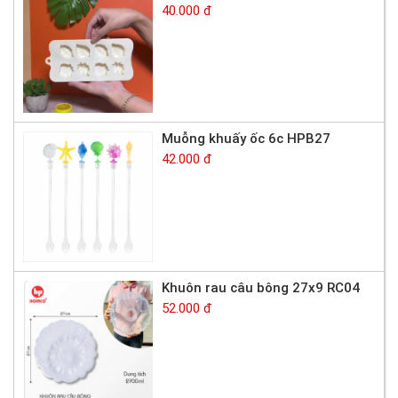
40.000 đ
Muỗng khuấy ốc 6c HPB27
42.000 đ
Khuôn rau câu bông 27x9 RC04
52.000 đ