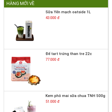
HÀNG MỚI VỀ
Sữa Yến mạch oatside 1L
43.000 đ
Đế tart trứng than tre 22c
77.000 đ
Kem phô mai sữa chua TNH 500g
51.000 đ