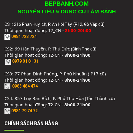
BEPBANH.COM
NGUYÊN LIỆU & DỤNG CỤ LÀM BÁNH
CS1: 216 Phan Huy Ích, P. An Hội Tây, (P12, Gò Vấp cũ)
Thời gian hoạt động: T2_CN -
8h00-20h00
0981 723 721
CS2: 69 Hàn Thuyên, P. Thủ Đức (
)
Bình Thọ cũ
Thời gian hoạt động: T2-CN -
8h00-21h00
0979 01 81 31
CS3: 77 Phan Đình Phùng, P. Phú Nhuận ( P17 cũ)
Thời gian hoạt động: T2-CN -
8h00-21h00
0983 484 474
CS4: 857 Lũy Bán Bích, P. Phú Thọ Hòa (Tân Thành cũ)
Thời gian hoạt động: T2-CN -
8h00-21h00
0981 79 74 72
CHÍNH SÁCH BÁN HÀNG