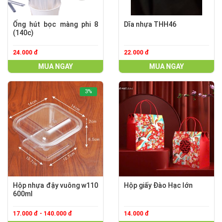
Ống hút bọc màng phi 8
Dĩa nhựa THH46
(140c)
24.000 đ
22.000 đ
MUA NGAY
MUA NGAY
3%
Hộp nhựa đậy vuông w110
Hộp giấy Đào Hạc lớn
600ml
17.000 đ - 140.000 đ
14.000 đ