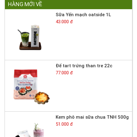
HÀNG MỚI VỀ
Sữa Yến mạch oatside 1L
43.000 đ
Đế tart trứng than tre 22c
77.000 đ
Kem phô mai sữa chua TNH 500g
51.000 đ