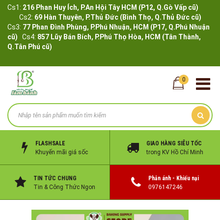
Cs1:
216 Phan Huy Ích, P.An Hội Tây HCM (P12, Q.Gò Vấp cũ)
Cs2:
69 Hàn Thuyên, P.Thủ Đức (Bình Thọ, Q.Thủ Đức cũ)
Cs3:
77 Phan Đình Phùng, P.Phú Nhuận, HCM (P17, Q.Phú Nhuận
cũ)
Cs4:
857 Lũy Bán Bích, P.Phú Thọ Hòa, HCM (Tân Thành,
Q.Tân Phú cũ)
0
FLASHSALE
GIAO HÀNG SIÊU TỐC
Khuyến mãi giá sốc
trong KV Hồ Chí Minh
TIN TỨC CHUNG
Phản ánh - Khiếu nại
Tin & Công Thức Ngon
0976147246