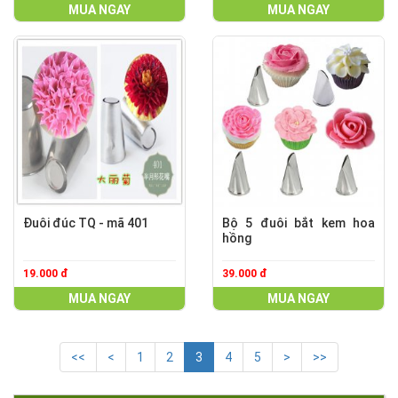
MUA NGAY
MUA NGAY
Đuôi đúc TQ - mã 401
Bộ 5 đuôi bắt kem hoa
hồng
19.000 đ
39.000 đ
MUA NGAY
MUA NGAY
<<
<
1
2
3
4
5
>
>>