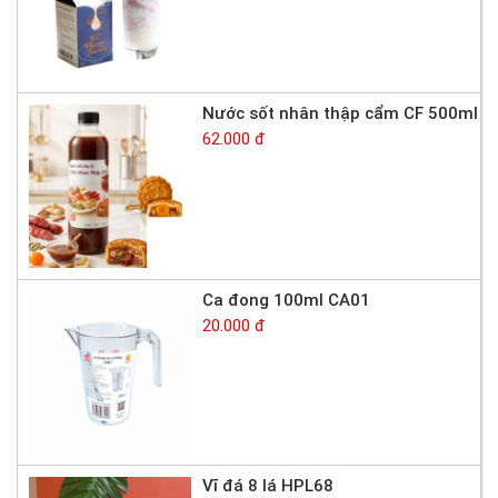
Nước sốt nhân thập cẩm CF 500ml
62.000 đ
Ca đong 100ml CA01
20.000 đ
Vĩ đá 8 lá HPL68