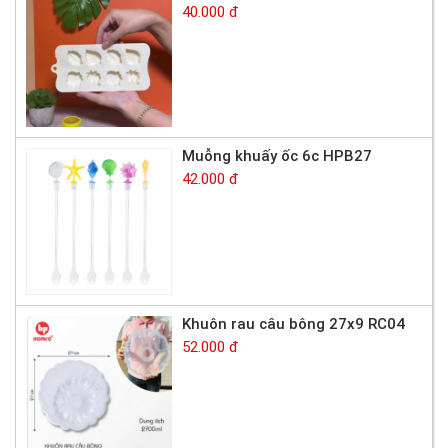
40.000 đ
Muỗng khuấy ốc 6c HPB27
42.000 đ
Khuôn rau câu bông 27x9 RC04
52.000 đ