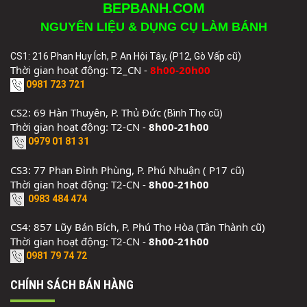
BEPBANH.COM
NGUYÊN LIỆU & DỤNG CỤ LÀM BÁNH
CS1: 216 Phan Huy Ích, P. An Hội Tây, (P12, Gò Vấp cũ)
Thời gian hoạt động: T2_CN -
8h00-20h00
0981 723 721
CS2: 69 Hàn Thuyên, P. Thủ Đức (
)
Bình Thọ cũ
Thời gian hoạt động: T2-CN -
8h00-21h00
0979 01 81 31
CS3: 77 Phan Đình Phùng, P. Phú Nhuận ( P17 cũ)
Thời gian hoạt động: T2-CN -
8h00-21h00
0983 484 474
CS4: 857 Lũy Bán Bích, P. Phú Thọ Hòa (Tân Thành cũ)
Thời gian hoạt động: T2-CN -
8h00-21h00
0981 79 74 72
CHÍNH SÁCH BÁN HÀNG