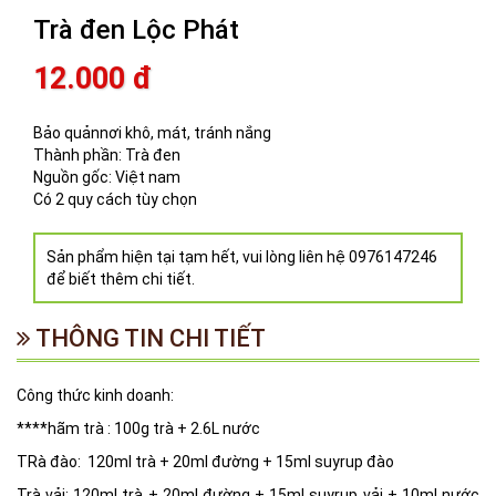
Trà đen Lộc Phát
12.000 đ
Bảo quảnnơi khô, mát, tránh nắng
Thành phần: Trà đen
Nguồn gốc: Việt nam
Có 2 quy cách tùy chọn
Sản phẩm hiện tại tạm hết, vui lòng liên hệ 0976147246
để biết thêm chi tiết.
THÔNG TIN CHI TIẾT
Công thức kinh doanh:
****hãm trà : 100g trà + 2.6L nước
TRà đào: 120ml trà + 20ml đường + 15ml suyrup đào
Trà vải: 120ml trà + 20ml đường + 15ml suyrup vải + 10ml nước