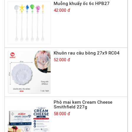
Muỗng khuấy ốc 6c HPB27
42.000 đ
Khuôn rau câu bông 27x9 RC04
52.000 đ
Phô mai kem Cream Cheese
Smithfield 227g
58.000 đ