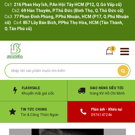
Cs1:
216 Phan Huy Ích, P.An Hội Tây HCM (P12, Q.Gò Vấp cũ)
Cs2:
69 Hàn Thuyên, P.Thủ Đức (Bình Thọ, Q.Thủ Đức cũ)
Cs3:
77 Phan Đình Phùng, P.Phú Nhuận, HCM (P17, Q.Phú Nhuận
cũ)
Cs4:
857 Lũy Bán Bích, P.Phú Thọ Hòa, HCM (Tân Thành,
Q.Tân Phú cũ)
0
FLASHSALE
GIAO HÀNG SIÊU TỐC
Khuyến mãi giá sốc
trong KV Hồ Chí Minh
TIN TỨC CHUNG
Phản ánh - Khiếu nại
Tin & Công Thức Ngon
0976147246