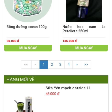
Bông đường ocean 100g
Nước hoa cam La
Peteliere 250ml
35.000 đ
135.000 đ
MUA NGAY
MUA NGAY
<<
<
1
2
3
4
>
>>
HÀNG MỚI VỀ
Sữa Yến mạch oatside 1L
43.000 đ