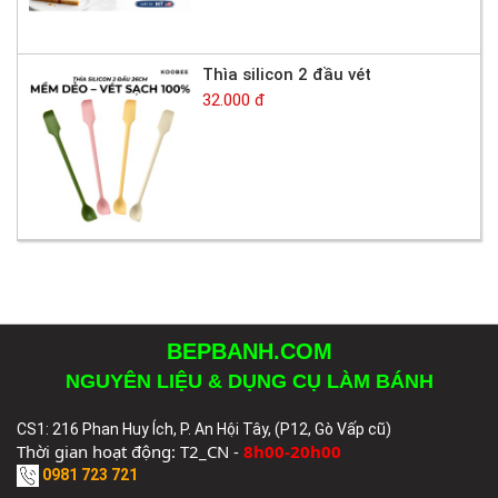
Thìa silicon 2 đầu vét
32.000 đ
BEPBANH.COM
NGUYÊN LIỆU & DỤNG CỤ LÀM BÁNH
CS1: 216 Phan Huy Ích, P. An Hội Tây, (P12, Gò Vấp cũ)
Thời gian hoạt động: T2_CN -
8h00-20h00
0981 723 721