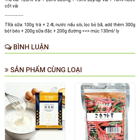
cốt vải
------------
TRà sữa: 100g trà + 2.4L nước nấu sôi, lọc bỏ bã, add thêm 300g
bột béo + 200g sữa đặc + 200g đường ==> múc 130ml/ ly
BÌNH LUẬN
SẢN PHẨM CÙNG LOẠI