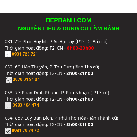
BEPBANH.COM
NGUYÊN LIỆU & DỤNG CỤ LÀM BÁNH
CS1: 216 Phan Huy Ích, P. An Hội Tây, (P12, Gò Vấp cũ)
Thời gian hoạt động: T2_CN -
8h00-20h00
0981 723 721
CS2: 69 Hàn Thuyên, P. Thủ Đức (
)
Bình Thọ cũ
Thời gian hoạt động: T2-CN -
8h00-21h00
0979 01 81 31
CS3: 77 Phan Đình Phùng, P. Phú Nhuận ( P17 cũ)
Thời gian hoạt động: T2-CN -
8h00-21h00
0983 484 474
CS4: 857 Lũy Bán Bích, P. Phú Thọ Hòa (Tân Thành cũ)
Thời gian hoạt động: T2-CN -
8h00-21h00
0981 79 74 72