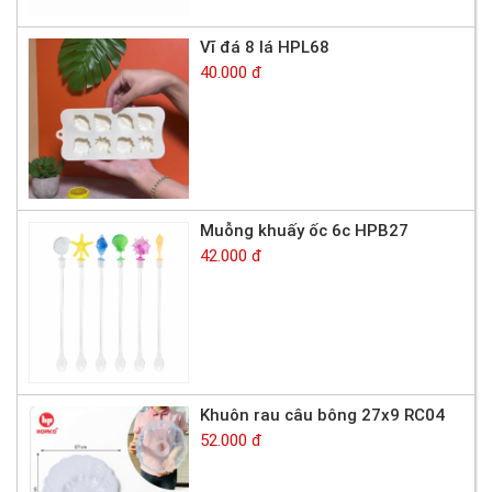
Vĩ đá 8 lá HPL68
40.000 đ
Muỗng khuấy ốc 6c HPB27
42.000 đ
Khuôn rau câu bông 27x9 RC04
52.000 đ