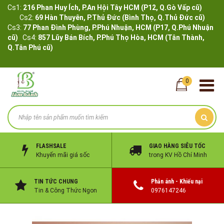
Cs1:
216 Phan Huy Ích, P.An Hội Tây HCM (P12, Q.Gò Vấp cũ)
Cs2:
69 Hàn Thuyên, P.Thủ Đức (Bình Thọ, Q.Thủ Đức cũ)
Cs3:
77 Phan Đình Phùng, P.Phú Nhuận, HCM (P17, Q.Phú Nhuận
cũ)
Cs4:
857 Lũy Bán Bích, P.Phú Thọ Hòa, HCM (Tân Thành,
Q.Tân Phú cũ)
0
FLASHSALE
GIAO HÀNG SIÊU TỐC
Khuyến mãi giá sốc
trong KV Hồ Chí Minh
TIN TỨC CHUNG
Phản ánh - Khiếu nại
Tin & Công Thức Ngon
0976147246