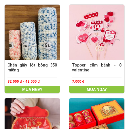
Chén giấy lót bông 350
Topper cắm bánh - 8
miếng
valentine
32.000 đ - 42.000 đ
7.000 đ
MUA NGAY
MUA NGAY