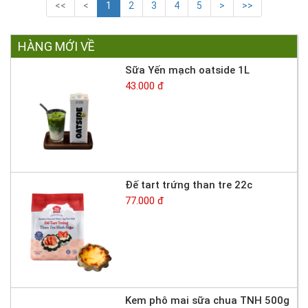
<<
<
1
2
3
4
5
>
>>
HÀNG MỚI VỀ
Sữa Yến mạch oatside 1L
43.000 đ
Đế tart trứng than tre 22c
77.000 đ
Kem phô mai sữa chua TNH 500g