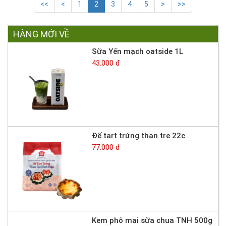
<<
<
1
2
3
4
5
>
>>
HÀNG MỚI VỀ
Sữa Yến mạch oatside 1L
43.000 đ
Đế tart trứng than tre 22c
77.000 đ
Kem phô mai sữa chua TNH 500g