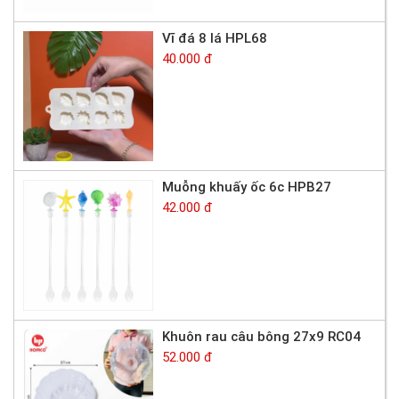
Vĩ đá 8 lá HPL68
40.000 đ
Muỗng khuấy ốc 6c HPB27
42.000 đ
Khuôn rau câu bông 27x9 RC04
52.000 đ