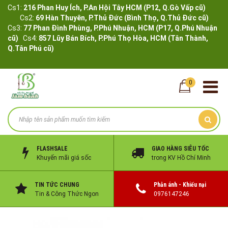
Cs1:
216 Phan Huy Ích, P.An Hội Tây HCM (P12, Q.Gò Vấp cũ)
Cs2:
69 Hàn Thuyên, P.Thủ Đức (Bình Thọ, Q.Thủ Đức cũ)
Cs3:
77 Phan Đình Phùng, P.Phú Nhuận, HCM (P17, Q.Phú Nhuận
cũ)
Cs4:
857 Lũy Bán Bích, P.Phú Thọ Hòa, HCM (Tân Thành,
Q.Tân Phú cũ)
0
FLASHSALE
GIAO HÀNG SIÊU TỐC
Khuyến mãi giá sốc
trong KV Hồ Chí Minh
TIN TỨC CHUNG
Phản ánh - Khiếu nại
Tin & Công Thức Ngon
0976147246