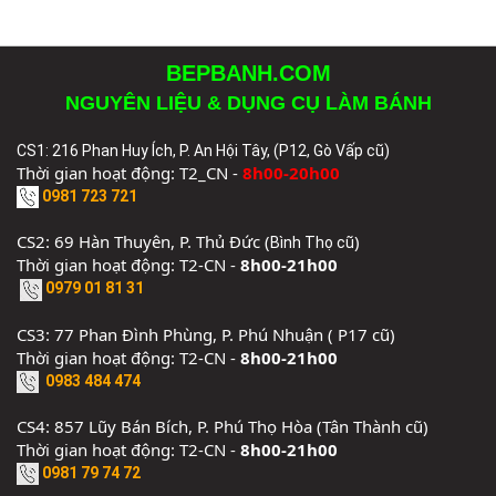
BEPBANH.COM
NGUYÊN LIỆU & DỤNG CỤ LÀM BÁNH
CS1: 216 Phan Huy Ích, P. An Hội Tây, (P12, Gò Vấp cũ)
Thời gian hoạt động: T2_CN -
8h00-20h00
0981 723 721
CS2: 69 Hàn Thuyên, P. Thủ Đức (
)
Bình Thọ cũ
Thời gian hoạt động: T2-CN -
8h00-21h00
0979 01 81 31
CS3: 77 Phan Đình Phùng, P. Phú Nhuận ( P17 cũ)
Thời gian hoạt động: T2-CN -
8h00-21h00
0983 484 474
CS4: 857 Lũy Bán Bích, P. Phú Thọ Hòa (Tân Thành cũ)
Thời gian hoạt động: T2-CN -
8h00-21h00
0981 79 74 72