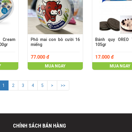
 Cream
Phô mai con bò cười 16
Bánh quy OREO V
00gr
miếng
105gr
77.000 đ
17.000 đ
Y
MUA NGAY
MUA NGAY
1
2
3
4
5
>
>>
CHÍNH SÁCH BÁN HÀNG