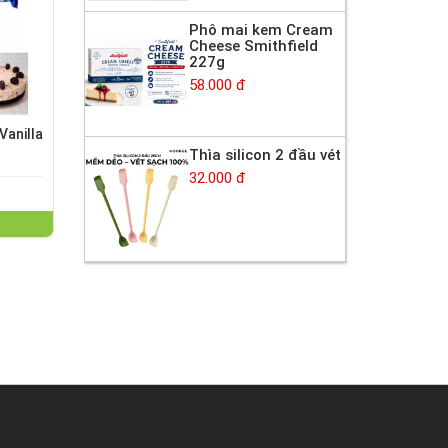
Phô mai kem Cream
Cheese Smithfield
227g
58.000 đ
anilla
Thìa silicon 2 đầu vét
32.000 đ