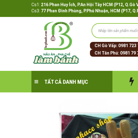
Cs1:
216 Phan Huy Ích, P.An Hội Tây HCM (P12, 
Cs3:
77 Phan Đình Phùng, P.Phú Nhuận, HCM (P17, Q
CH Gò Vấp:
0981 723
CH Tân Phú:
0981 79 
TẤT CẢ DANH MỤC