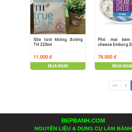
Sữa tươi không đường
Phô mai kem
TH 220ml
cheese Emborg 2
11.000 đ
78.000 đ
MUA NGAY
MUA NGA
<<
<
BEPBANH.COM
NGUYÊN LIỆU & DỤNG CỤ LÀM BÁNH