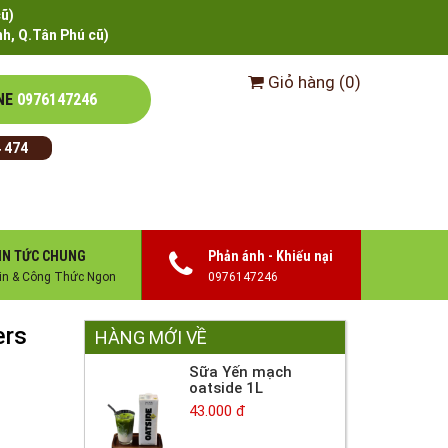
cũ)
h, Q.Tân Phú cũ)
Giỏ hàng
(
0
)
NE
0976147246
 474
IN TỨC CHUNG
Phản ánh - Khiếu nại
in & Công Thức Ngon
0976147246
ers
HÀNG MỚI VỀ
Sữa Yến mạch
oatside 1L
43.000 đ