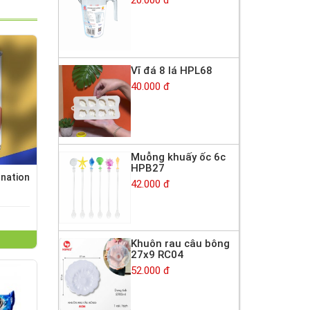
Vĩ đá 8 lá HPL68
40.000 đ
Muỗng khuấy ốc 6c
HPB27
nation
42.000 đ
Khuôn rau câu bông
27x9 RC04
52.000 đ