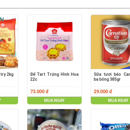
try 2kg
Đế Tart Trứng Hình Hoa
Sữa tươi béo Car
22c
ba bông 385gr
73.000 đ
29.000 đ
Y
MUA NGAY
MUA NGAY