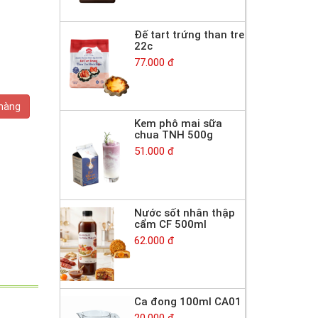
Đế tart trứng than tre
22c
77.000 đ
 hàng
Kem phô mai sữa
chua TNH 500g
51.000 đ
Nước sốt nhân thập
cẩm CF 500ml
62.000 đ
Ca đong 100ml CA01
20.000 đ