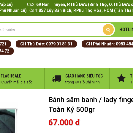
Q.Gò Vấp cũ)
Cs2:
69 Hàn Thuyên, P.Thủ Đức (Bình Thọ, Q.Thủ Đức 
.Phú Nhuận cũ)
Cs4:
857 Lũy Bán Bích, P.Phú Thọ Hòa, HCM (Tân Thàn
HOTLI
 721
CH Thủ Đức:
0979 01 81 31
CH Phú Nhuận:
0983 484
74 72
FLASHSALE
GIAO HÀNG SIÊU TỐC
T
Khuyến mãi giá sốc
trong KV Hồ Chí Minh
T
Bánh sâm banh / lady fing
Toàn Ký 500gr
67.000 đ