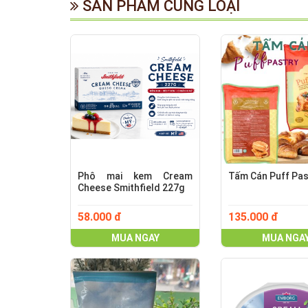
SẢN PHẨM CÙNG LOẠI
Phô mai kem Cream
Tấm Cán Puff Pas
Cheese Smithfield 227g
58.000 đ
135.000 đ
MUA NGAY
MUA NGA