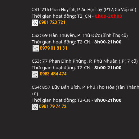
CS1: 216 Phan Huy Ích, P. An Hội Tây, (P12, Gò Vấp cũ)
Thời gian hoạt động: T2_CN -
8h00-20h00
0981 723 721
CS2: 69 Hàn Thuyên, P. Thủ Đức (
)
Bình Thọ cũ
Thời gian hoạt động: T2-CN -
8h00-21h00
0979 01 81 31
CS3: 77 Phan Đình Phùng, P. Phú Nhuận ( P17 cũ)
Thời gian hoạt động: T2-CN -
8h00-21h00
0983 484 474
CS4: 857 Lũy Bán Bích, P. Phú Thọ Hòa (Tân Thàn
cũ)
Thời gian hoạt động: T2-CN -
8h00-21h00
0981 79 74 72