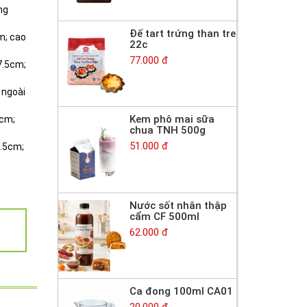
ng
Đế tart trứng than tre
m; cao
22c
77.000 đ
7.5cm;
 ngoài
Kem phô mai sữa
 cm;
chua TNH 500g
51.000 đ
0.5cm;
i
Nước sốt nhân thập
cẩm CF 500ml
62.000 đ
Ca đong 100ml CA01
20.000 đ