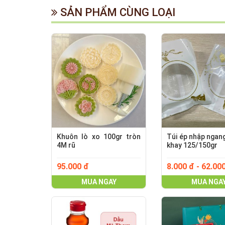
SẢN PHẨM CÙNG LOẠI
Khuôn lò xo 100gr tròn
Túi ép nhập ngan
4M rũ
khay 125/150gr
95.000 đ
8.000 đ - 62.00
MUA NGAY
MUA NGA