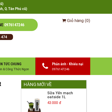
cũ)
h, Q.Tân Phú cũ)
Giỏ hàng
(
0
)
NE
0976147246
 474
IN TỨC CHUNG
Phản ánh - Khiếu nại
in & Công Thức Ngon
0976147246
t
HÀNG MỚI VỀ
Sữa Yến mạch
oatside 1L
43.000 đ