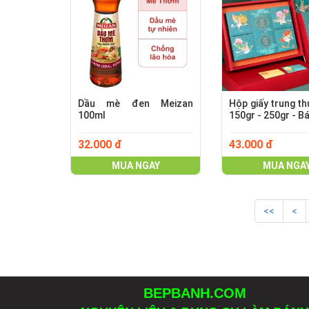
Dầu mè đen Meizan
Hộp giấy trung th
100ml
150gr - 250gr - B
32.000 đ
43.000 đ
MUA NGAY
MUA NGA
<<
<
BEPBANH.COM