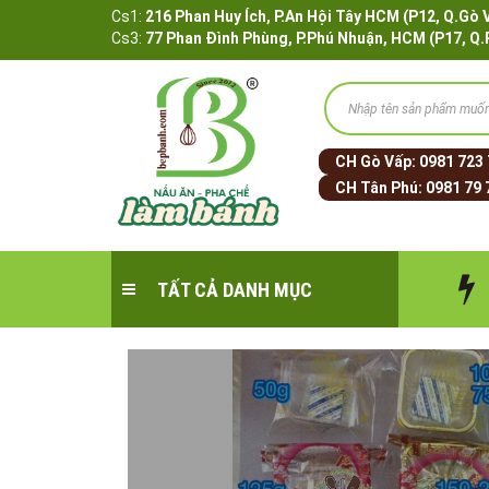
Cs1:
216 Phan Huy Ích, P.An Hội Tây HCM (P12, 
Cs3:
77 Phan Đình Phùng, P.Phú Nhuận, HCM (P17, Q
CH Gò Vấp:
0981 723
CH Tân Phú:
0981 79 
TẤT CẢ DANH MỤC