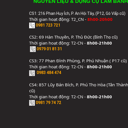
NGUYÊN LIỆU & DỤNG CỤ LÀM BÁNH
CS1: 216 Phan Huy Ích, P. An Hội Tây, (P12, Gò Vấp cũ)
Thời gian hoạt động: T2_CN -
8h00-20h00
0981 723 721
CS2: 69 Hàn Thuyên, P. Thủ Đức (
)
Bình Thọ cũ
Thời gian hoạt động: T2-CN -
8h00-21h00
0979 01 81 31
CS3: 77 Phan Đình Phùng, P. Phú Nhuận ( P17 cũ)
Thời gian hoạt động: T2-CN -
8h00-21h00
0983 484 474
CS4: 857 Lũy Bán Bích, P. Phú Thọ Hòa (Tân Thàn
cũ)
Thời gian hoạt động: T2-CN -
8h00-21h00
0981 79 74 72