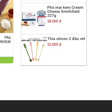
Phô mai kem Cream
Cheese Smithfield
227g
58.000 đ
n Phú
Thìa silicon 2 đầu vét
KHOAI
32.000 đ