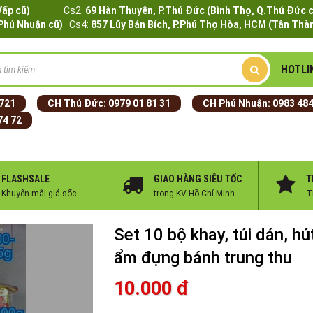
Q.Gò Vấp cũ)
Cs2:
69 Hàn Thuyên, P.Thủ Đức (Bình Thọ, Q.Thủ Đức 
.Phú Nhuận cũ)
Cs4:
857 Lũy Bán Bích, P.Phú Thọ Hòa, HCM (Tân Thàn
HOTLI
 721
CH Thủ Đức:
0979 01 81 31
CH Phú Nhuận:
0983 484
74 72
FLASHSALE
GIAO HÀNG SIÊU TỐC
T
Khuyến mãi giá sốc
trong KV Hồ Chí Minh
T
Set 10 bộ khay, túi dán, hú
ẩm đựng bánh trung thu
10.000 đ