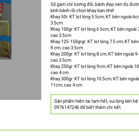
Số gam chỉ tương đối, bánh đẹp nên đo đườ
kính bánh rồi chọn khay bạn nhé!
Khay 50r: KT lọt lòng 5.5cm; KT bên ngoài 6c
3.5cm
Khay 100gr: KT lọt lòng 6.5cm; KT bên ngoài 
cao 3.5cm
Khay 125-150grgr: KT lọt lòng 7.5 cm; KT bên
9 cm; cao 3.5cm
Khay 200gr: KT lọt lòng 8 cm; KT bên ngoài 9
cao 3.5cm
Khay 250gr: KT lọt lòng 9cm; KT bên ngoài 1
cao 4 cm
Khay 300gr: KT lọt lòng 10.5cm; KT bên ngoà
11cm; cao 4 cm
Sản phẩm hiện tại tạm hết, vui lòng liên hệ
0976147246 để biết thêm chi tiết.