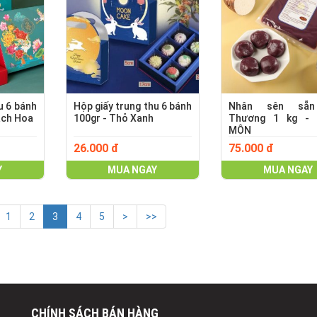
u 6 bánh
Hộp giấy trung thu 6 bánh
Nhân sên sẵ
ách Hoa
100gr - Thỏ Xanh
Thương 1 kg - 
MÔN
26.000 đ
75.000 đ
Y
MUA NGAY
MUA NGAY
1
2
3
4
5
>
>>
CHÍNH SÁCH BÁN HÀNG