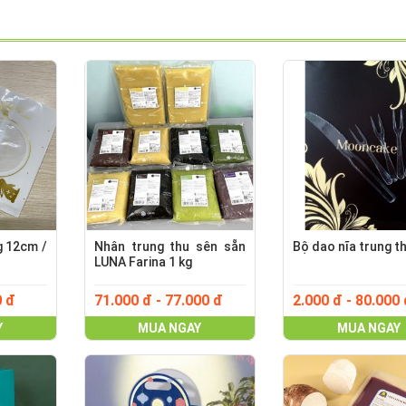
g 12cm /
Nhân trung thu sên sẵn
Bộ dao nĩa trung t
LUNA Farina 1 kg
0 đ
71.000 đ - 77.000 đ
2.000 đ - 80.000
Y
MUA NGAY
MUA NGAY