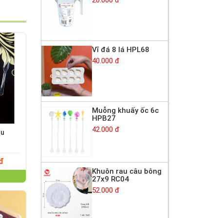
Vĩ đá 8 lá HPL68
40.000 đ
Muỗng khuấy ốc 6c
HPB27
42.000 đ
hu
 đ
Khuôn rau câu bông
27x9 RC04
52.000 đ