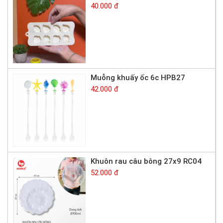
40.000 đ
Muỗng khuấy ốc 6c HPB27
42.000 đ
Khuôn rau câu bông 27x9 RC04
52.000 đ