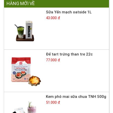
HÀNG MỚI VỀ
Sữa Yến mạch oatside 1L
43.000 đ
Đế tart trứng than tre 22c
77.000 đ
Kem phô mai sữa chua TNH 500g
51.000 đ