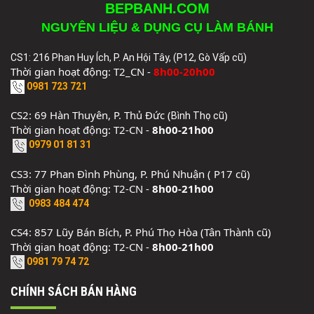
BEPBANH.COM
NGUYÊN LIỆU & DỤNG CỤ LÀM BÁNH
CS1: 216 Phan Huy Ích, P. An Hội Tây, (P12, Gò Vấp cũ)
Thời gian hoạt động: T2_CN -
8h00-20h00
0981 723 721
CS2: 69 Hàn Thuyên, P. Thủ Đức (
)
Bình Thọ cũ
Thời gian hoạt động: T2-CN -
8h00-21h00
0979 01 81 31
CS3: 77 Phan Đình Phùng, P. Phú Nhuận ( P17 cũ)
Thời gian hoạt động: T2-CN -
8h00-21h00
0983 484 474
CS4: 857 Lũy Bán Bích, P. Phú Thọ Hòa (Tân Thành cũ)
Thời gian hoạt động: T2-CN -
8h00-21h00
0981 79 74 72
CHÍNH SÁCH BÁN HÀNG