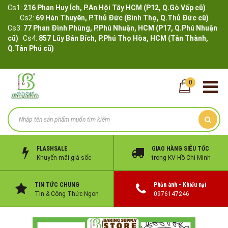
Cs1:
216 Phan Huy Ích, P.An Hội Tây HCM (P12, Q.Gò Vấp cũ)
Cs2:
69 Hàn Thuyên, P.Thủ Đức (Bình Thọ, Q.Thủ Đức cũ)
Cs3:
77 Phan Đình Phùng, P.Phú Nhuận, HCM (P17, Q.Phú Nhuận
cũ)
Cs4:
857 Lũy Bán Bích, P.Phú Thọ Hòa, HCM (Tân Thành,
Q.Tân Phú cũ)
0
FLASHSALE
GIAO HÀNG SIÊU TỐC
Khuyến mãi giá sốc
trong KV Hồ Chí Minh
TIN TỨC CHUNG
Phản ánh - Khiếu nại
Tin & Công Thức Ngon
0976147246