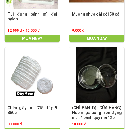
Túi đựng bánh mì đại
Muỗng nhựa dài gói 50 cái
nylon
12.000 đ - 90.000 đ
9.000 đ
MUA NGAY
MUA NGAY
Chén giấy lót C15 đáy 9
(CHỈ BÁN TẠI CỬA HÀNG)
380c
Hộp nhựa cứng tròn đựng
mứt / bánh quy mã 125
38.000 đ
10.000 đ