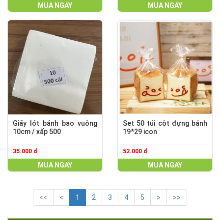
MUA NGAY
MUA NGAY
Giấy lót bánh bao vuông
Set 50 túi cột đựng bánh
10cm / xấp 500
19*29 icon
35.000 đ
52.000 đ
MUA NGAY
MUA NGAY
<<
<
1
2
3
4
5
>
>>