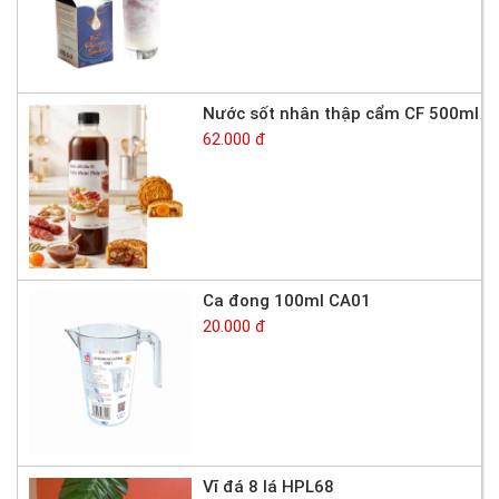
Nước sốt nhân thập cẩm CF 500ml
62.000 đ
Ca đong 100ml CA01
20.000 đ
Vĩ đá 8 lá HPL68