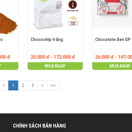
os
Chocochip trắng
Chocolate đen GP
000 đ
25.000 đ - 172.000 đ
26.000 đ - 147.0
Y
MUA NGAY
MUA NGAY
<
1
2
3
>
>>
CHÍNH SÁCH BÁN HÀNG