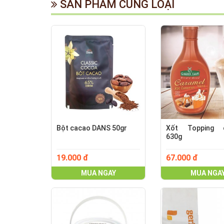
SẢN PHẨM CÙNG LOẠI
Bột cacao DANS 50gr
Xốt Topping c
630g
19.000 đ
67.000 đ
MUA NGAY
MUA NGA