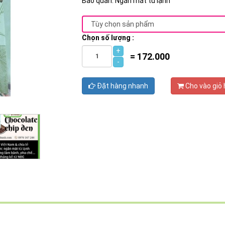
Bảo quản: Ngăn mát tủ lạnh
Chọn số lượng :
+
=
172.000
-
Đặt hàng nhanh
Cho vào giỏ