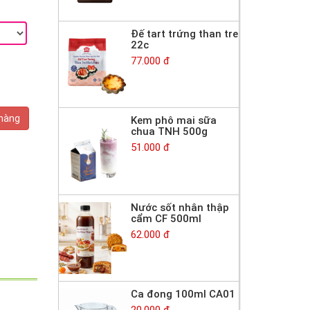
Đế tart trứng than tre
22c
77.000 đ
 hàng
Kem phô mai sữa
chua TNH 500g
51.000 đ
Nước sốt nhân thập
cẩm CF 500ml
62.000 đ
Ca đong 100ml CA01
20.000 đ