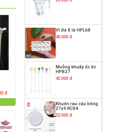
Vĩ đá 8 lá HPL68
40.000 đ
Muỗng khuấy ốc 6c
HPB27
42.000 đ
00 đ
Khuôn rau câu bông
27x9 RC04
52.000 đ