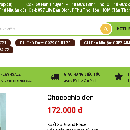
Q.Gò Vấp cũ)
Cs2:
69 Hàn Thuyên, P.Thủ Đức (Bình Thọ, Q.Thủ Đức 
.Phú Nhuận cũ)
Cs4:
857 Lũy Bán Bích, P.Phú Thọ Hòa, HCM (Tân Thàn
HOTLI
 721
CH Thủ Đức:
0979 01 81 31
CH Phú Nhuận:
0983 484
74 72
FLASHSALE
GIAO HÀNG SIÊU TỐC
T
Khuyến mãi giá sốc
trong KV Hồ Chí Minh
T
Chocochip đen
172.000 đ
Xuất Xứ: Grand Place