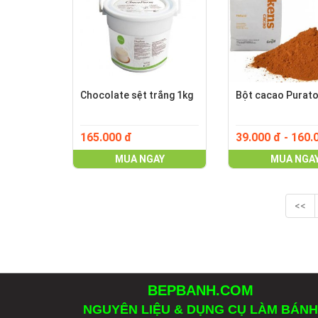
Chocolate sệt trắng 1kg
Bột cacao Purat
165.000 đ
39.000 đ - 160.
MUA NGAY
MUA NGA
<<
BEPBANH.COM
NGUYÊN LIỆU & DỤNG CỤ LÀM BÁNH