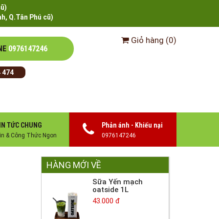
cũ)
h, Q.Tân Phú cũ)
Giỏ hàng
(
0
)
NE
0976147246
 474
IN TỨC CHUNG
Phản ánh - Khiếu nại
in & Công Thức Ngon
0976147246
HÀNG MỚI VỀ
Sữa Yến mạch
oatside 1L
43.000 đ