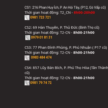
CS1: 216 Phan Huy Ích, P. An Hội Tây, (P12, Gò Vấp cũ)
Thời gian hoạt động: T2_CN -
8h00-20h00
0981 723 721
CS2: 69 Hàn Thuyên, P. Thủ Đức (
)
Bình Thọ cũ
Thời gian hoạt động: T2-CN -
8h00-21h00
0979 01 81 31
CS3: 77 Phan Đình Phùng, P. Phú Nhuận ( P17 cũ)
Thời gian hoạt động: T2-CN -
8h00-21h00
0983 484 474
CS4: 857 Lũy Bán Bích, P. Phú Thọ Hòa (Tân Thàn
cũ)
Thời gian hoạt động: T2-CN -
8h00-21h00
0981 79 74 72