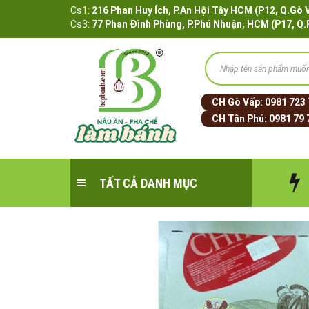
Cs1:
216 Phan Huy Ích, P.An Hội Tây HCM (P12, 
Cs3:
77 Phan Đình Phùng, P.Phú Nhuận, HCM (P17, Q
CH Gò Vấp:
0981 723
CH Tân Phú:
0981 79 
TẤT CẢ DANH MỤC