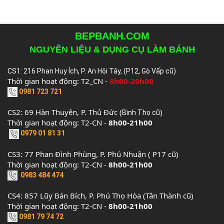
BEPBANH.COM
NGUYÊN LIỆU & DỤNG CỤ LÀM BÁNH
CS1: 216 Phan Huy Ích, P. An Hội Tây, (P12, Gò Vấp cũ)
Thời gian hoạt động: T2_CN -
8h00-20h00
0981 723 721
CS2: 69 Hàn Thuyên, P. Thủ Đức (
)
Bình Thọ cũ
Thời gian hoạt động: T2-CN -
8h00-21h00
0979 01 81 31
CS3: 77 Phan Đình Phùng, P. Phú Nhuận ( P17 cũ)
Thời gian hoạt động: T2-CN -
8h00-21h00
0983 484 474
CS4: 857 Lũy Bán Bích, P. Phú Thọ Hòa (Tân Thành cũ)
Thời gian hoạt động: T2-CN -
8h00-21h00
0981 79 74 72