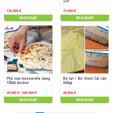
22c
135.000 đ
73.000 đ
MUA NGAY
MUA NGAY
Phô mai mozzarella dạng
Bơ lạt / Bơ thơm Cái Lân
TẢNG Anchor
500gr
30.000 đ - 265.000 đ
28.000 đ
MUA NGAY
MUA NGAY