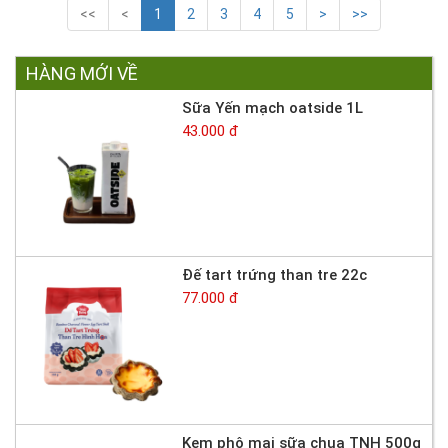
<<
<
1
2
3
4
5
>
>>
HÀNG MỚI VỀ
Sữa Yến mạch oatside 1L
43.000 đ
Đế tart trứng than tre 22c
77.000 đ
Kem phô mai sữa chua TNH 500g