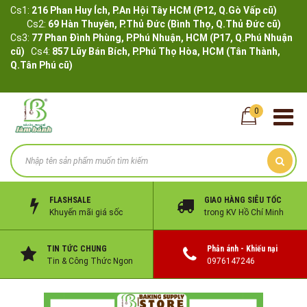
Cs1:
216 Phan Huy Ích, P.An Hội Tây HCM (P12, Q.Gò Vấp cũ)
Cs2:
69 Hàn Thuyên, P.Thủ Đức (Bình Thọ, Q.Thủ Đức cũ)
Cs3:
77 Phan Đình Phùng, P.Phú Nhuận, HCM (P17, Q.Phú Nhuận
cũ)
Cs4:
857 Lũy Bán Bích, P.Phú Thọ Hòa, HCM (Tân Thành,
Q.Tân Phú cũ)
0
FLASHSALE
GIAO HÀNG SIÊU TỐC
Khuyến mãi giá sốc
trong KV Hồ Chí Minh
TIN TỨC CHUNG
Phản ánh - Khiếu nại
Tin & Công Thức Ngon
0976147246