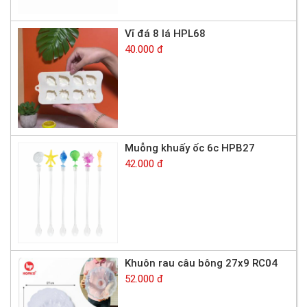
Vĩ đá 8 lá HPL68
40.000 đ
Muỗng khuấy ốc 6c HPB27
42.000 đ
Khuôn rau câu bông 27x9 RC04
52.000 đ