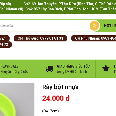
Q.Gò Vấp cũ)
Cs2:
69 Hàn Thuyên, P.Thủ Đức (Bình Thọ, Q.Thủ Đức 
.Phú Nhuận cũ)
Cs4:
857 Lũy Bán Bích, P.Phú Thọ Hòa, HCM (Tân Thàn
HOTLI
 721
CH Thủ Đức:
0979 01 81 31
CH Phú Nhuận:
0983 484
74 72
FLASHSALE
GIAO HÀNG SIÊU TỐC
T
Khuyến mãi giá sốc
trong KV Hồ Chí Minh
T
Rây bột nhựa
24.000 đ
(D=17cm)