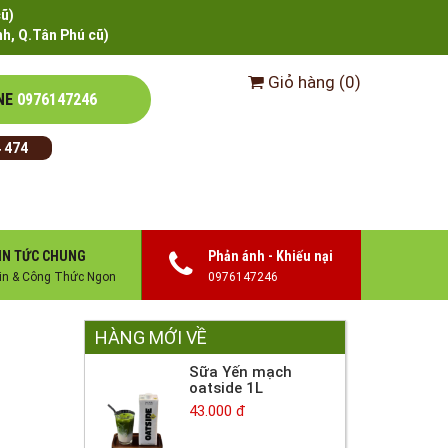
cũ)
h, Q.Tân Phú cũ)
Giỏ hàng
(
0
)
NE
0976147246
 474
IN TỨC CHUNG
Phản ánh - Khiếu nại
in & Công Thức Ngon
0976147246
HÀNG MỚI VỀ
Sữa Yến mạch
oatside 1L
43.000 đ