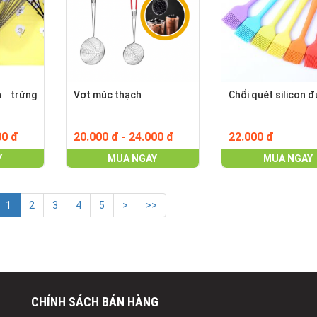
h trứng
Vợt múc thạch
Chổi quét silicon đ
00 đ
20.000 đ - 24.000 đ
22.000 đ
Y
MUA NGAY
MUA NGAY
1
2
3
4
5
>
>>
CHÍNH SÁCH BÁN HÀNG