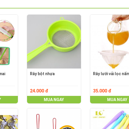
mai
Rây bột nhựa
Rây lưới vải lọc nấ
24.000 đ
35.000 đ
Y
MUA NGAY
MUA NGAY