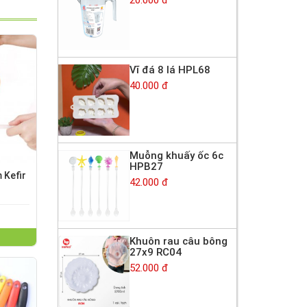
Vĩ đá 8 lá HPL68
40.000 đ
Muỗng khuấy ốc 6c
HPB27
m Kefir
42.000 đ
Khuôn rau câu bông
27x9 RC04
52.000 đ