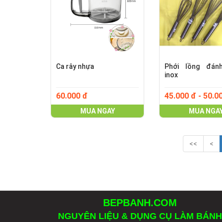
Ca rây nhựa
Phới lồng đán
inox
60.000 đ
45.000 đ - 50.0
MUA NGAY
MUA NGA
<<
<
BEPBANH.COM
NGUYÊN LIỆU & DỤNG CỤ LÀM BÁNH