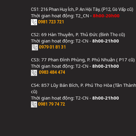
CS1: 216 Phan Huy Ích, P. An Hội Tây, (P12, Gò Vấp cũ)
Thời gian hoạt động: T2_CN -
8h00-20h00
0981 723 721
CS2: 69 Hàn Thuyên, P. Thủ Đức (
)
Bình Thọ cũ
Thời gian hoạt động: T2-CN -
8h00-21h00
0979 01 81 31
CS3: 77 Phan Đình Phùng, P. Phú Nhuận ( P17 cũ)
Thời gian hoạt động: T2-CN -
8h00-21h00
0983 484 474
CS4: 857 Lũy Bán Bích, P. Phú Thọ Hòa (Tân Thàn
cũ)
Thời gian hoạt động: T2-CN -
8h00-21h00
0981 79 74 72