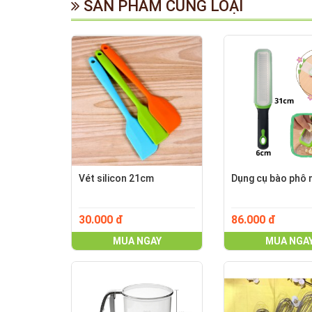
SẢN PHẨM CÙNG LOẠI
Vét silicon 21cm
Dụng cụ bào phô 
30.000 đ
86.000 đ
MUA NGAY
MUA NGA