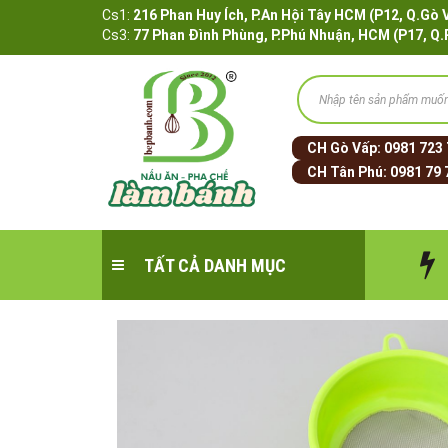
Cs1:
216 Phan Huy Ích, P.An Hội Tây HCM (P12, 
Cs3:
77 Phan Đình Phùng, P.Phú Nhuận, HCM (P17, Q
CH Gò Vấp:
0981 723
CH Tân Phú:
0981 79 
TẤT CẢ DANH MỤC