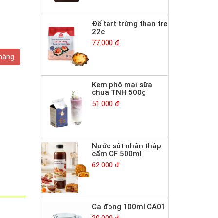
Đế tart trứng than tre
22c
77.000 đ
 hàng
Kem phô mai sữa
chua TNH 500g
51.000 đ
Nước sốt nhân thập
cẩm CF 500ml
62.000 đ
Ca đong 100ml CA01
20.000 đ