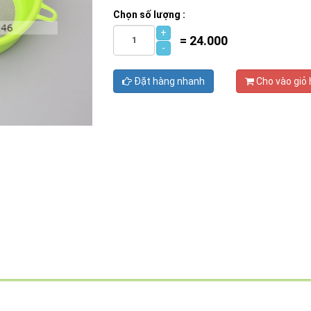
Chọn số lượng :
+
=
24.000
-
Đặt hàng nhanh
Cho vào giỏ