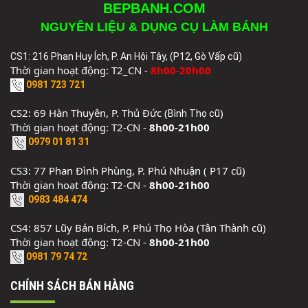
BEPBANH.COM
NGUYÊN LIỆU & DỤNG CỤ LÀM BÁNH
CS1: 216 Phan Huy Ích, P. An Hội Tây, (P12, Gò Vấp cũ)
Thời gian hoạt động: T2_CN -
8h00-20h00
0981 723 721
CS2: 69 Hàn Thuyên, P. Thủ Đức (
)
Bình Thọ cũ
Thời gian hoạt động: T2-CN -
8h00-21h00
0979 01 81 31
CS3: 77 Phan Đình Phùng, P. Phú Nhuận ( P17 cũ)
Thời gian hoạt động: T2-CN -
8h00-21h00
0983 484 474
CS4: 857 Lũy Bán Bích, P. Phú Thọ Hòa (Tân Thành cũ)
Thời gian hoạt động: T2-CN -
8h00-21h00
0981 79 74 72
CHÍNH SÁCH BÁN HÀNG