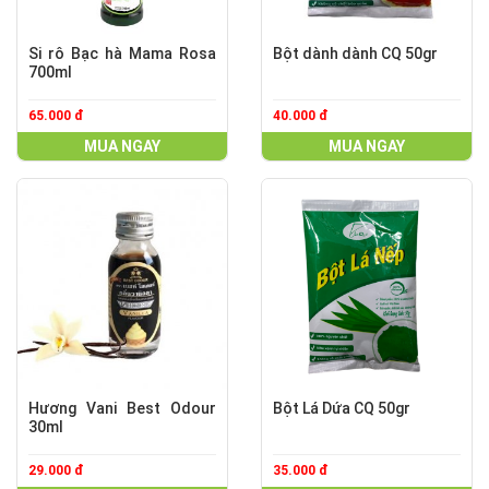
Si rô Bạc hà Mama Rosa
Bột dành dành CQ 50gr
700ml
65.000 đ
40.000 đ
MUA NGAY
MUA NGAY
Hương Vani Best Odour
Bột Lá Dứa CQ 50gr
30ml
29.000 đ
35.000 đ