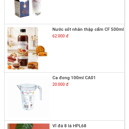
Nước sốt nhân thập cẩm CF 500ml
62.000 đ
Ca đong 100ml CA01
20.000 đ
Vĩ đá 8 lá HPL68