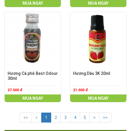
MUA NGAY
MUA NGAY
Hương Cà phê Best Odour
Hương Dâu 3K 20ml
30ml
27.000 đ
21.000 đ
MUA NGAY
MUA NGAY
<<
<
1
2
3
4
5
>
>>