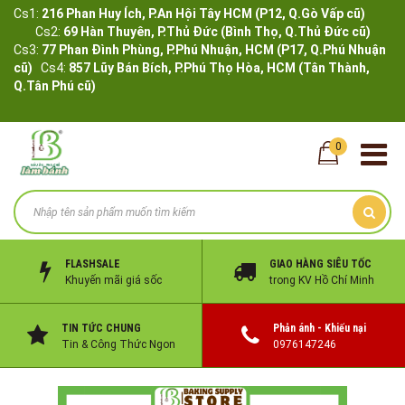
Cs1:
216 Phan Huy Ích, P.An Hội Tây HCM (P12, Q.Gò Vấp cũ)
Cs2:
69 Hàn Thuyên, P.Thủ Đức (Bình Thọ, Q.Thủ Đức cũ)
Cs3:
77 Phan Đình Phùng, P.Phú Nhuận, HCM (P17, Q.Phú Nhuận
cũ)
Cs4:
857 Lũy Bán Bích, P.Phú Thọ Hòa, HCM (Tân Thành,
Q.Tân Phú cũ)
0
FLASHSALE
GIAO HÀNG SIÊU TỐC
Khuyến mãi giá sốc
trong KV Hồ Chí Minh
TIN TỨC CHUNG
Phản ánh - Khiếu nại
Tin & Công Thức Ngon
0976147246