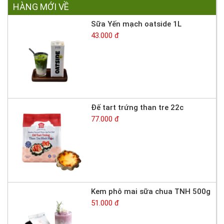
HÀNG MỚI VỀ
Sữa Yến mạch oatside 1L
43.000 đ
Đế tart trứng than tre 22c
77.000 đ
Kem phô mai sữa chua TNH 500g
51.000 đ