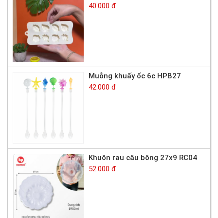
40.000 đ
Muỗng khuấy ốc 6c HPB27
42.000 đ
Khuôn rau câu bông 27x9 RC04
52.000 đ