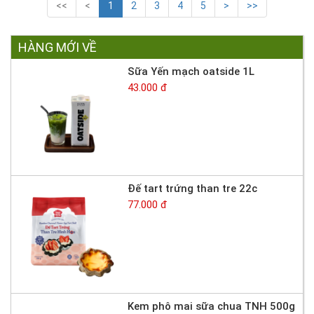
<<
<
1
2
3
4
5
>
>>
HÀNG MỚI VỀ
Sữa Yến mạch oatside 1L
43.000 đ
Đế tart trứng than tre 22c
77.000 đ
Kem phô mai sữa chua TNH 500g