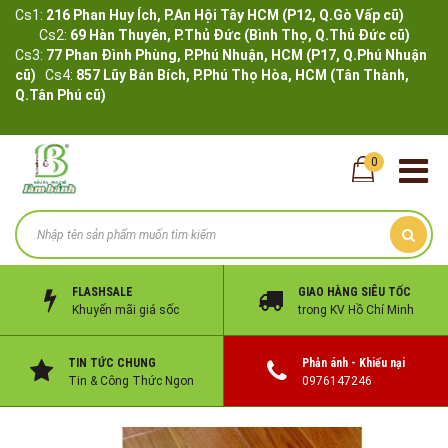
Cs1:
216 Phan Huy Ích, P.An Hội Tây HCM (P12, Q.Gò Vấp cũ)
Cs2:
69 Hàn Thuyên, P.Thủ Đức (Bình Thọ, Q.Thủ Đức cũ)
Cs3:
77 Phan Đình Phùng, P.Phú Nhuận, HCM (P17, Q.Phú Nhuận
cũ)
Cs4:
857 Lũy Bán Bích, P.Phú Thọ Hòa, HCM (Tân Thành,
Q.Tân Phú cũ)
0
FLASHSALE
GIAO HÀNG SIÊU TỐC
Khuyến mãi giá sốc
trong KV Hồ Chí Minh
TIN TỨC CHUNG
Phản ánh - Khiếu nại
Tin & Công Thức Ngon
0976147246