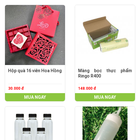
Hộp quà 16 viên Hoa Hồng
Màng bọc thực phẩm
Ringo R400
30.000 đ
148.000 đ
MUA NGAY
MUA NGAY