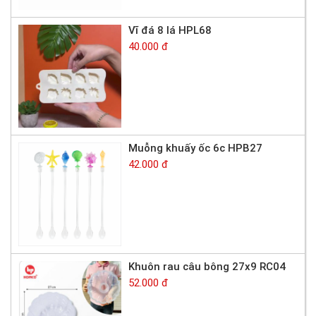
Vĩ đá 8 lá HPL68
40.000 đ
Muỗng khuấy ốc 6c HPB27
42.000 đ
Khuôn rau câu bông 27x9 RC04
52.000 đ