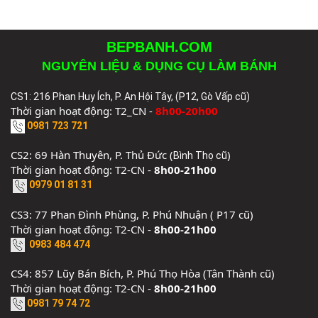
BEPBANH.COM
NGUYÊN LIỆU & DỤNG CỤ LÀM BÁNH
CS1: 216 Phan Huy Ích, P. An Hội Tây, (P12, Gò Vấp cũ)
Thời gian hoạt động: T2_CN -
8h00-20h00
0981 723 721
CS2: 69 Hàn Thuyên, P. Thủ Đức (
)
Bình Thọ cũ
Thời gian hoạt động: T2-CN -
8h00-21h00
0979 01 81 31
CS3: 77 Phan Đình Phùng, P. Phú Nhuận ( P17 cũ)
Thời gian hoạt động: T2-CN -
8h00-21h00
0983 484 474
CS4: 857 Lũy Bán Bích, P. Phú Thọ Hòa (Tân Thành cũ)
Thời gian hoạt động: T2-CN -
8h00-21h00
0981 79 74 72