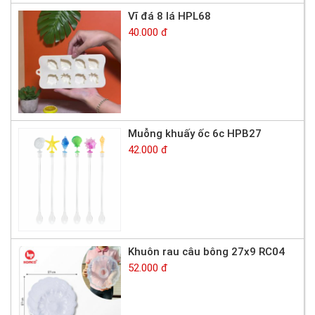
Vĩ đá 8 lá HPL68
40.000 đ
Muỗng khuấy ốc 6c HPB27
42.000 đ
Khuôn rau câu bông 27x9 RC04
52.000 đ