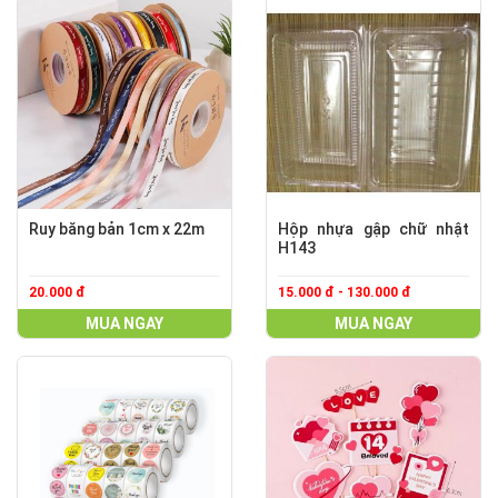
Ruy băng bản 1cm x 22m
Hộp nhựa gập chữ nhật
H143
20.000 đ
15.000 đ - 130.000 đ
MUA NGAY
MUA NGAY