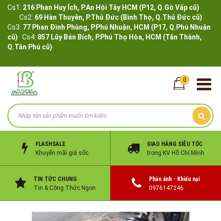
Cs1:
216 Phan Huy Ích, P.An Hội Tây HCM (P12, Q.Gò Vấp cũ)
Cs2:
69 Hàn Thuyên, P.Thủ Đức (Bình Thọ, Q.Thủ Đức cũ)
Cs3:
77 Phan Đình Phùng, P.Phú Nhuận, HCM (P17, Q.Phú Nhuận
cũ)
Cs4:
857 Lũy Bán Bích, P.Phú Thọ Hòa, HCM (Tân Thành,
Q.Tân Phú cũ)
0
FLASHSALE
GIAO HÀNG SIÊU TỐC
Khuyến mãi giá sốc
trong KV Hồ Chí Minh
TIN TỨC CHUNG
Phản ánh - Khiếu nại
Tin & Công Thức Ngon
0976147246