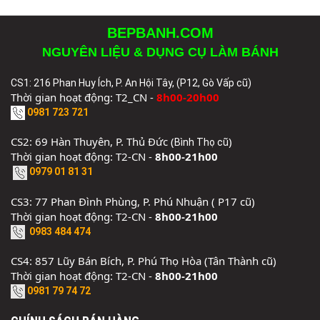
BEPBANH.COM
NGUYÊN LIỆU & DỤNG CỤ LÀM BÁNH
CS1: 216 Phan Huy Ích, P. An Hội Tây, (P12, Gò Vấp cũ)
Thời gian hoạt động: T2_CN -
8h00-20h00
0981 723 721
CS2: 69 Hàn Thuyên, P. Thủ Đức (
)
Bình Thọ cũ
Thời gian hoạt động: T2-CN -
8h00-21h00
0979 01 81 31
CS3: 77 Phan Đình Phùng, P. Phú Nhuận ( P17 cũ)
Thời gian hoạt động: T2-CN -
8h00-21h00
0983 484 474
CS4: 857 Lũy Bán Bích, P. Phú Thọ Hòa (Tân Thành cũ)
Thời gian hoạt động: T2-CN -
8h00-21h00
0981 79 74 72