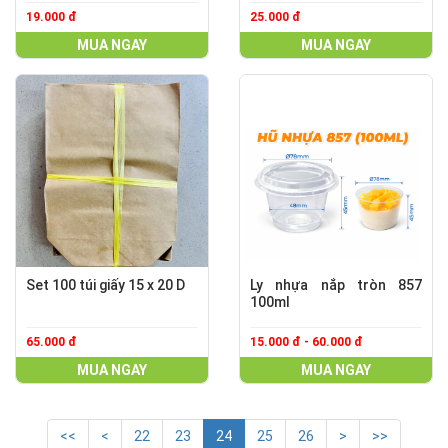
19.000 đ
25.000 đ
MUA NGAY
MUA NGAY
Set 100 túi giấy 15 x 20 D
Ly nhựa nắp tròn 857
100ml
65.000 đ
15.000 đ - 60.000 đ
MUA NGAY
MUA NGAY
<<
<
22
23
24
25
26
>
>>