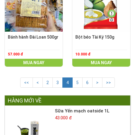
Bánh hành Đài Loan 500gr
Bột béo Tài Ký 150g
57.000 đ
10.000 đ
MUA NGAY
MUA NGAY
<<
<
2
3
4
5
6
>
>>
HÀNG MỚI VỀ
Sữa Yến mạch oatside 1L
43.000 đ