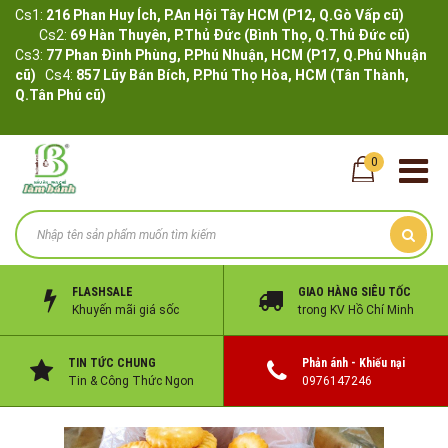
Cs1:
216 Phan Huy Ích, P.An Hội Tây HCM (P12, Q.Gò Vấp cũ)
Cs2:
69 Hàn Thuyên, P.Thủ Đức (Bình Thọ, Q.Thủ Đức cũ)
Cs3:
77 Phan Đình Phùng, P.Phú Nhuận, HCM (P17, Q.Phú Nhuận
cũ)
Cs4:
857 Lũy Bán Bích, P.Phú Thọ Hòa, HCM (Tân Thành,
Q.Tân Phú cũ)
0
FLASHSALE
GIAO HÀNG SIÊU TỐC
Khuyến mãi giá sốc
trong KV Hồ Chí Minh
TIN TỨC CHUNG
Phản ánh - Khiếu nại
Tin & Công Thức Ngon
0976147246