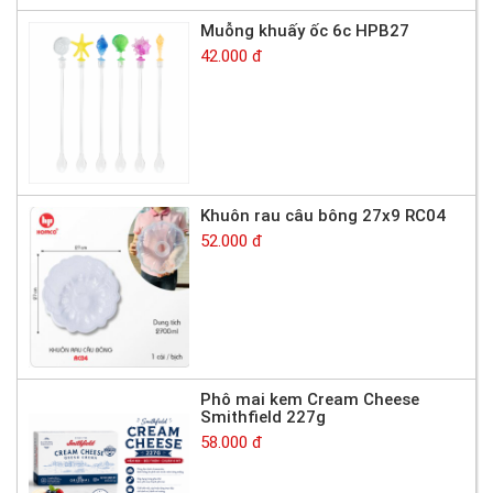
Muỗng khuấy ốc 6c HPB27
42.000 đ
Khuôn rau câu bông 27x9 RC04
52.000 đ
Phô mai kem Cream Cheese
Smithfield 227g
58.000 đ