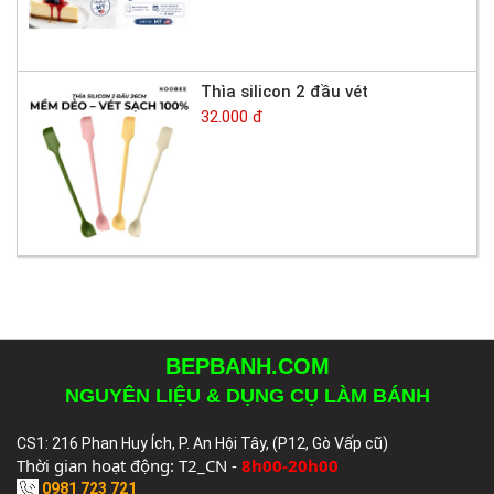
Thìa silicon 2 đầu vét
32.000 đ
BEPBANH.COM
NGUYÊN LIỆU & DỤNG CỤ LÀM BÁNH
CS1: 216 Phan Huy Ích, P. An Hội Tây, (P12, Gò Vấp cũ)
Thời gian hoạt động: T2_CN -
8h00-20h00
0981 723 721