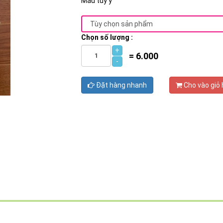
Mẫu tùy ý
Chọn số lượng :
+
=
6.000
-
Đặt hàng nhanh
Cho vào giỏ