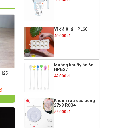
Vĩ đá 8 lá HPL68
40.000 đ
Muỗng khuấy ốc 6c
HPB27
 H25
42.000 đ
 đ
Khuôn rau câu bông
27x9 RC04
52.000 đ