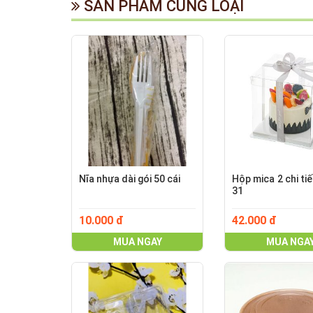
SẢN PHẨM CÙNG LOẠI
Nĩa nhựa dài gói 50 cái
Hộp mica 2 chi ti
31
10.000 đ
42.000 đ
MUA NGAY
MUA NGA