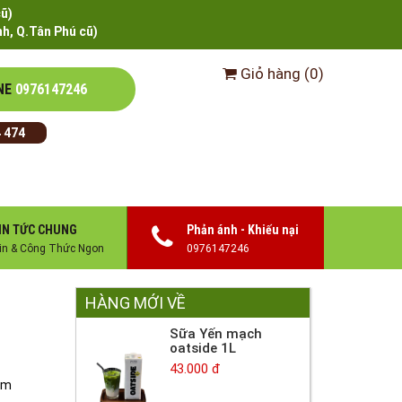
cũ)
h, Q.Tân Phú cũ)
Giỏ hàng
(
0
)
NE
0976147246
 474
IN TỨC CHUNG
Phản ánh - Khiếu nại
in & Công Thức Ngon
0976147246
HÀNG MỚI VỀ
Sữa Yến mạch
oatside 1L
43.000 đ
cm