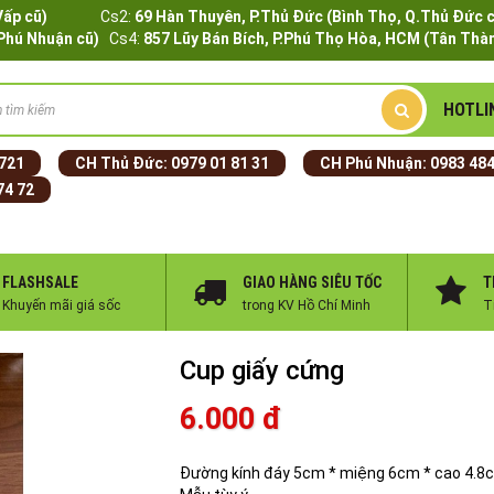
Q.Gò Vấp cũ)
Cs2:
69 Hàn Thuyên, P.Thủ Đức (Bình Thọ, Q.Thủ Đức 
.Phú Nhuận cũ)
Cs4:
857 Lũy Bán Bích, P.Phú Thọ Hòa, HCM (Tân Thàn
HOTLI
 721
CH Thủ Đức:
0979 01 81 31
CH Phú Nhuận:
0983 484
74 72
FLASHSALE
GIAO HÀNG SIÊU TỐC
T
Khuyến mãi giá sốc
trong KV Hồ Chí Minh
T
Cup giấy cứng
6.000 đ
Đường kính đáy 5cm * miệng 6cm * cao 4.8