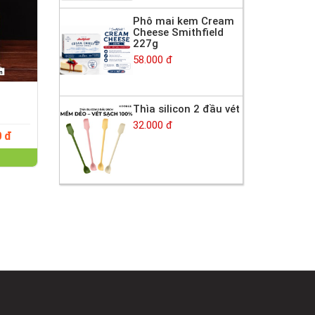
Phô mai kem Cream
Cheese Smithfield
227g
58.000 đ
Thìa silicon 2 đầu vét
32.000 đ
0 đ