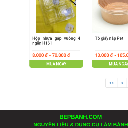
Hộp nhựa gập vuông 4
Tô giấy nắp Pet
ngăn H161
8.000 đ - 70.000 đ
13.000 đ - 105.
MUA NGAY
MUA NGA
<<
<
BEPBANH.COM
NGUYÊN LIỆU & DỤNG CỤ LÀM BÁNH