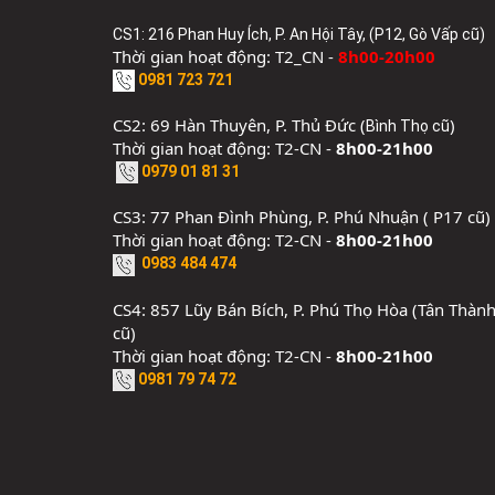
CS1: 216 Phan Huy Ích, P. An Hội Tây, (P12, Gò Vấp cũ)
Thời gian hoạt động: T2_CN -
8h00-20h00
0981 723 721
CS2: 69 Hàn Thuyên, P. Thủ Đức (
)
Bình Thọ cũ
Thời gian hoạt động: T2-CN -
8h00-21h00
0979 01 81 31
CS3: 77 Phan Đình Phùng, P. Phú Nhuận ( P17 cũ)
Thời gian hoạt động: T2-CN -
8h00-21h00
0983 484 474
CS4: 857 Lũy Bán Bích, P. Phú Thọ Hòa (Tân Thàn
cũ)
Thời gian hoạt động: T2-CN -
8h00-21h00
0981 79 74 72