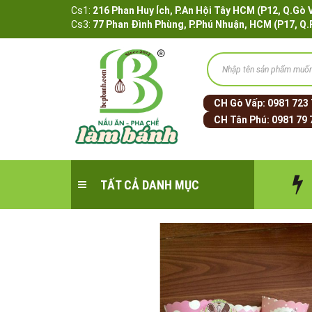
Cs1:
216 Phan Huy Ích, P.An Hội Tây HCM (P12, 
Cs3:
77 Phan Đình Phùng, P.Phú Nhuận, HCM (P17, Q
CH Gò Vấp:
0981 723
CH Tân Phú:
0981 79 
TẤT CẢ DANH MỤC