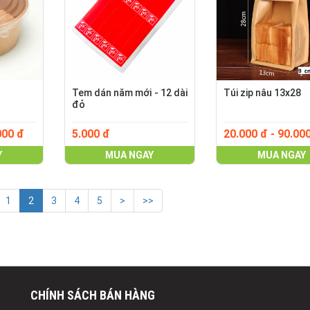
Tem dán năm mới - 12 dài
Túi zip nâu 13x28
đỏ
000 đ
5.000 đ
20.000 đ - 90.00
Y
MUA NGAY
MUA NGAY
1
2
3
4
5
>
>>
CHÍNH SÁCH BÁN HÀNG