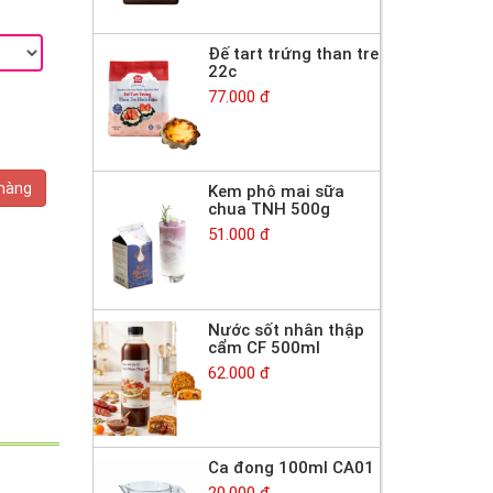
Đế tart trứng than tre
22c
77.000 đ
 hàng
Kem phô mai sữa
chua TNH 500g
51.000 đ
Nước sốt nhân thập
cẩm CF 500ml
62.000 đ
Ca đong 100ml CA01
20.000 đ