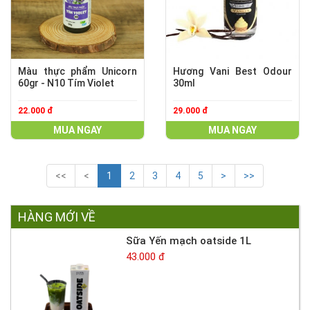
Màu thực phẩm Unicorn
Hương Vani Best Odour
60gr - N10 Tím Violet
30ml
22.000 đ
29.000 đ
MUA NGAY
MUA NGAY
<<
<
1
2
3
4
5
>
>>
HÀNG MỚI VỀ
Sữa Yến mạch oatside 1L
43.000 đ