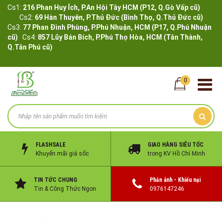
Cs1:
216 Phan Huy Ích, P.An Hội Tây HCM (P12, Q.Gò Vấp cũ)
Cs2:
69 Hàn Thuyên, P.Thủ Đức (Bình Thọ, Q.Thủ Đức cũ)
Cs3:
77 Phan Đình Phùng, P.Phú Nhuận, HCM (P17, Q.Phú Nhuận
cũ)
Cs4:
857 Lũy Bán Bích, P.Phú Thọ Hòa, HCM (Tân Thành,
Q.Tân Phú cũ)
0
FLASHSALE
GIAO HÀNG SIÊU TỐC
Khuyến mãi giá sốc
trong KV Hồ Chí Minh
TIN TỨC CHUNG
Phản ánh - Khiếu nại
Tin & Công Thức Ngon
0976147246