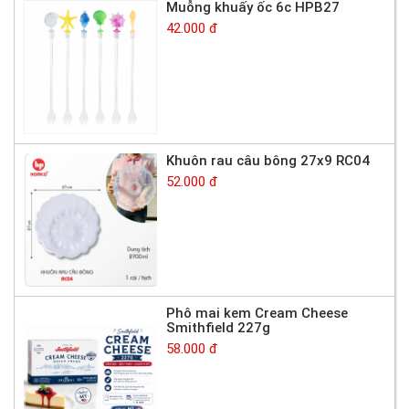
Muỗng khuấy ốc 6c HPB27
42.000 đ
Khuôn rau câu bông 27x9 RC04
52.000 đ
Phô mai kem Cream Cheese
Smithfield 227g
58.000 đ