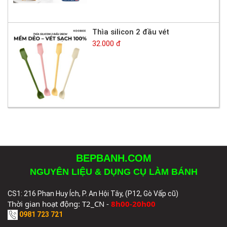
Thìa silicon 2 đầu vét
32.000 đ
BEPBANH.COM
NGUYÊN LIỆU & DỤNG CỤ LÀM BÁNH
CS1: 216 Phan Huy Ích, P. An Hội Tây, (P12, Gò Vấp cũ)
Thời gian hoạt động: T2_CN -
8h00-20h00
0981 723 721